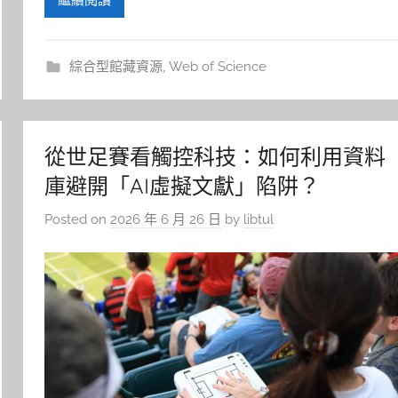
綜合型館藏資源
,
Web of Science
從世足賽看觸控科技：如何利用資料
庫避開「AI虛擬文獻」陷阱？
Posted on
2026 年 6 月 26 日
by
libtul