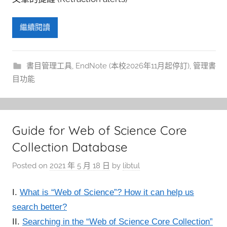
繼續閱讀
書目管理工具
,
EndNote (本校2026年11月起停訂)
,
管理書
目功能
Guide for Web of Science Core
Collection Database
Posted on
2021 年 5 月 18 日
by
libtul
I.
What is “Web of Science”? How it can help us
search better?
II.
Searching in the “Web of Science Core Collection”