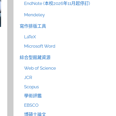
EndNote (本校2026年11月起停訂)
Mendeley
寫作排版工具
LaTeX
Microsoft Word
綜合型館藏資源
Web of Science
JCR
Scopus
學術評鑑
EBSCO
博碩士論文