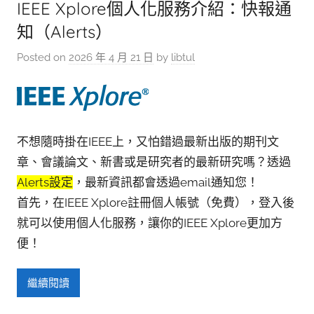
參
IEEE Xplore個人化服務介紹：快報通
考
知（Alerts）
服
Posted on
2026 年 4 月 21 日
by
libtul
務
部
落
格
不想隨時掛在IEEE上，又怕錯過最新出版的期刊文
章、會議論文、新書或是研究者的最新研究嗎？透過
Alerts設定
，最新資訊都會透過email通知您！
首先，在IEEE Xplore註冊個人帳號（免費），登入後
就可以使用個人化服務，讓你的IEEE Xplore更加方
便！
繼續閱讀