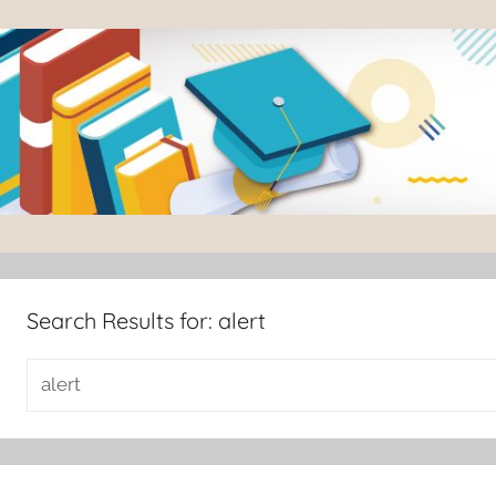
Skip
to
content
臺
灣
大
Search Results for:
alert
學
圖
書
館