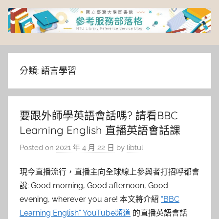
Skip
to
content
臺
灣
分類:
語言學習
大
要跟外師學英語會話嗎? 請看BBC
學
Learning English 直播英語會話課
圖
Posted on
2021 年 4 月 22 日
by
libtul
書
現今直播流行，直播主向全球線上參與者打招呼都會
說: Good morning, Good afternoon, Good
館
evening, wherever you are! 本文將介紹
“BBC
Learning English” YouTube頻道
的直播英語會話