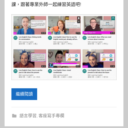
參
課，跟著專業外師一起練習英語吧!
考
服
務
部
落
格
繼續閱讀
語言學習
,
客座寫手專欄