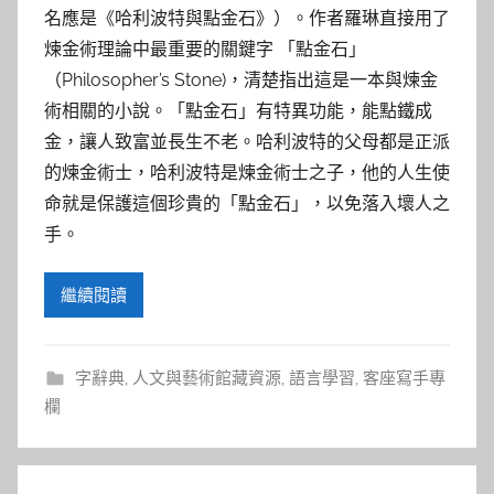
名應是《哈利波特與點金石》）。作者羅琳直接用了
煉金術理論中最重要的關鍵字 「點金石」
（Philosopher’s Stone)，清楚指出這是一本與煉金
術相關的小說。「點金石」有特異功能，能點鐵成
金，讓人致富並長生不老。哈利波特的父母都是正派
的煉金術士，哈利波特是煉金術士之子，他的人生使
命就是保護這個珍貴的「點金石」，以免落入壞人之
手。
繼續閱讀
字辭典
,
人文與藝術館藏資源
,
語言學習
,
客座寫手專
欄