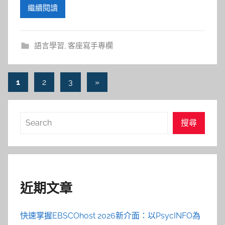
繼續閱讀
語言學習
,
客座寫手專欄
文
Next
1
2
3
»
Posts
章
導
搜
搜尋
覽
尋
近期文章
快速掌握EBSCOhost 2026新介面：以PsycINFO為