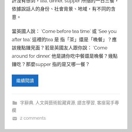
許沒有想到，tea, dinner, supper 所指的一日三餐，
依據說話人的身份、社會背景、地域，有不同的含
意。
當英國人說： ‘Come before tea time.’ 或 ‘See you
after tea.’ 這裡的tea 是 指「茶」還是「晚餐」？應
該幾點鐘見面？若是英國友人跟你說： ‘Come
around for dinner.’ 他是請你吃中餐還是晚餐？幾點
鐘吃？那麼supper 指的是又哪一餐？
繼續閱讀
字辭典
,
人文與藝術館藏資源
,
語言學習
,
客座寫手專
欄
2 comments