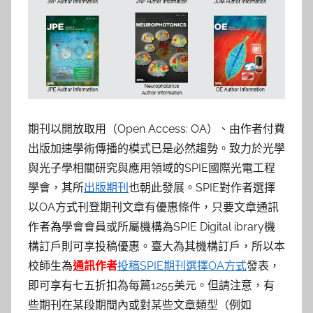
期刊以開放取用（Open Access: OA）、由作者付費
出版加速學術傳播的模式已是必然趨勢。致力於光學
與光子學相關研究與應用領域的SPIE國際光電工程
學會，其所
出版期刊
也朝此發展。SPIE對作者選擇
以OA方式刊登期刊文章有優惠條件，只要文章通訊
作者
為
學會會員或所屬機構為SPIE Digital ibrary機
構訂戶則可享投稿優惠。臺大為其機構訂戶，所以本
校師生為
通訊作者
投稿SPIE期刊選擇OA方式
發表，
即可享有七五折扣為每篇1255美元。但請注意，有
些期刊在某段期間內或對某些文章類型（例如