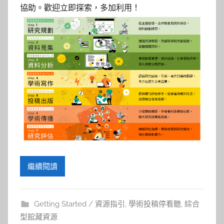
參
協助。歡迎立即探索，多加利用！
考
服
務
部
落
格
繼續閱讀
Getting Started / 資源指引
,
學術投稿停看聽
,
綜合
型館藏資源