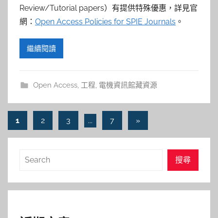
Review/Tutorial papers）有提供特殊優惠，詳見官
網：
Open Access Policies for SPIE Journals
。
繼續閱讀
Open Access
,
工程
,
電機資訊館藏資源
文
Next
1
2
3
...
7
»
Posts
章
導
搜
搜尋
覽
尋