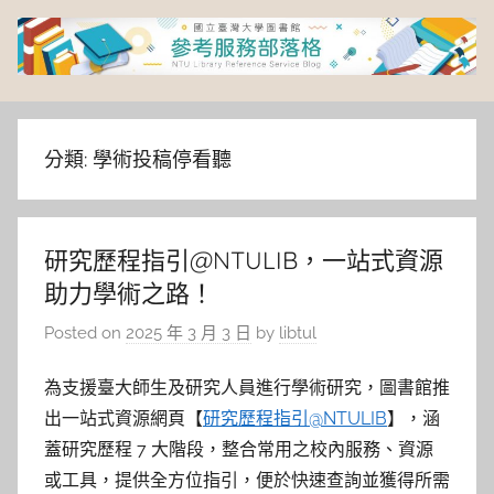
Skip
to
content
臺
灣
分類:
學術投稿停看聽
大
研究歷程指引@NTULIB，一站式資源
學
助力學術之路！
圖
Posted on
2025 年 3 月 3 日
by
libtul
書
為支援臺大師生及研究人員進行學術研究，圖書館推
出一站式資源網頁【
研究歷程指引@NTULIB
】，涵
館
蓋研究歷程 7 大階段，整合常用之校內服務、資源
或工具，提供全方位指引，便於快速查詢並獲得所需