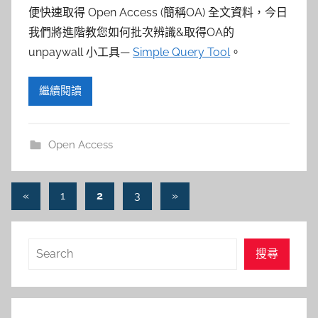
便快速取得 Open Access (簡稱OA) 全文資料，今日
我們將進階教您如何批次辨識&取得OA的
unpaywall 小工具—
Simple Query Tool
。
繼續閱讀
Open Access
文
Previous
Next
«
1
2
3
»
Posts
Posts
章
導
搜
搜尋
覽
尋