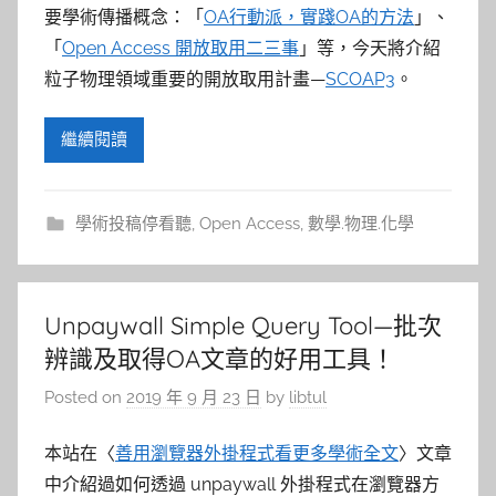
要學術傳播概念：「
OA行動派，實踐OA的方法
」、
「
Open Access 開放取用二三事
」等，今天將介紹
粒子物理領域重要的開放取用計畫—
SCOAP3
。
繼續閱讀
學術投稿停看聽
,
Open Access
,
數學.物理.化學
Unpaywall Simple Query Tool—批次
辨識及取得OA文章的好用工具！
Posted on
2019 年 9 月 23 日
by
libtul
本站在〈
善用瀏覽器外掛程式看更多學術全文
〉文章
中介紹過如何透過 unpaywall 外掛程式在瀏覽器方