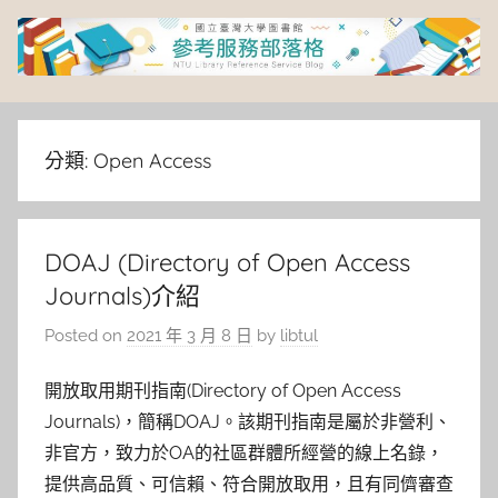
Skip
to
content
臺
灣
分類:
Open Access
大
DOAJ (Directory of Open Access
學
Journals)介紹
圖
Posted on
2021 年 3 月 8 日
by
libtul
書
開放取用期刊指南(Directory of Open Access
Journals)，簡稱DOAJ。該期刊指南是屬於非營利、
館
非官方，致力於OA的社區群體所經營的線上名錄，
提供高品質、可信賴、符合開放取用，且有同儕審查