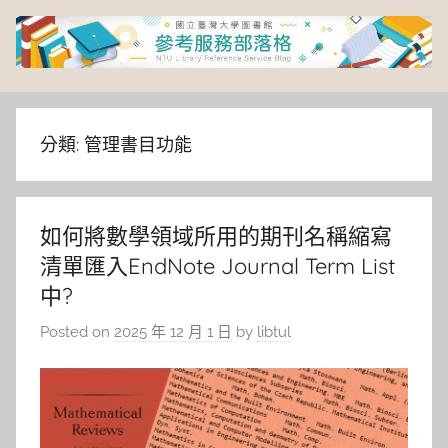
Skip
to
content
臺
灣
分類:
管理書目功能
大
如何將數學領域所用的期刊名稱縮寫
學
清單匯入EndNote Journal Term List
圖
中?
Posted on
2025 年 12 月 1 日
by
libtul
書
館