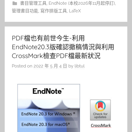
書目管理工具
,
EndNote (本校2026年11月起停訂)
,
管理書目功能
,
寫作排版工具
,
LaTeX
PDF檔也有前世今生-利用
EndNote20.3版確認撤稿情況與利用
CrossMark檢查PDF檔最新狀況
Posted on
2022 年 5 月 4 日
by
libtul