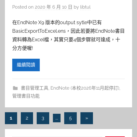
Posted on
2020 年 6 月 10 日
by
libtul
在EndNote X9 版本的output sytle中已有
BasicExportToExcel.ens，因此若要將EndNote書目
資料轉為Excel檔，其實只要4個步驟就可達成，十
分方便喔!
繼續閱讀
書目管理工具
,
EndNote (本校2026年11月起停訂)
,
管理書目功能
文
Next
1
2
3
...
5
»
Posts
章