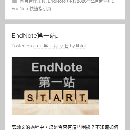
書目管理工具
,
EndNote (本校2026年11月起停訂)
,
EndNote快速指引頁
EndNote第一站…
Posted on
2010 年 11 月 17 日
by
libtul
寫論文的過程中，您是否曾有這些困擾？
不知道如何