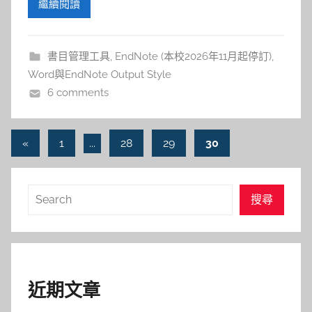
繼續閱讀
書目管理工具
,
EndNote (本校2026年11月起停訂)
,
Word與EndNote Output Style
6 comments
文
Previous
«
1
...
28
29
30
Posts
章
導
搜
搜尋
覽
尋
近期文章