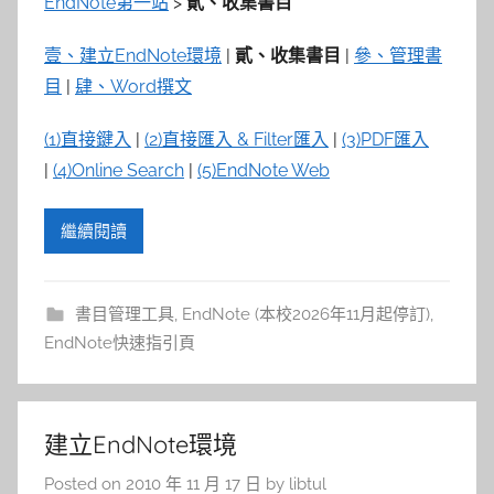
參
EndNote第一站
>
貳、收集書目
考
壹、建立EndNote環境
|
貳、收集書目
|
參、管理書
目
|
肆、Word撰文
服
(1)直接鍵入
|
(2)直接匯入 & Filter匯入
|
(3)PDF匯入
務
|
(4)Online Search
|
(5)EndNote Web
部
繼續閱讀
落
書目管理工具
,
EndNote (本校2026年11月起停訂)
,
格
EndNote快速指引頁
建立EndNote環境
Posted on
2010 年 11 月 17 日
by
libtul