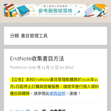
Skip
to
content
臺
灣
分類:
書目管理工具
大
EndNote收集書目方法
學
Posted on
2010 年 11 月 17 日
by
libtul
圖
【公告】本校EndNote書目管理軟體將於2026年11
書
月1日起停止訂購與授權服務，請提早進行個人資料
備份與轉移
，請參閱此
網頁說明
，謝謝！
館