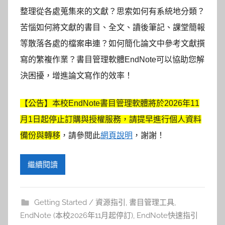
整理從各處蒐集來的文獻？思索如何有系統地分類？
苦惱如何將文獻的書目、全文、讀後筆記、課堂簡報
等散落各處的檔案串連？如何簡化論文中參考文獻撰
寫的繁複作業？
書目管理軟體EndNote可以協助您解
決困擾，增進論文寫作的效率！
【公告】本校EndNote書目管理軟體將於2026年11
月1日起停止訂購與授權服務，請提早進行個人資料
備份與轉移
，請參閱此
網頁說明
，謝謝！
繼續閱讀
Getting Started / 資源指引
,
書目管理工具
,
EndNote (本校2026年11月起停訂)
,
EndNote快速指引