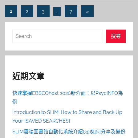
文
Next
1
2
3
...
7
»
Posts
章
導
搜
搜尋
覽
尋
近期文章
快速掌握EBSCOhost 2026新介面：以PsycINFO為
例
Introduction to SLIM: How to Share and Back Up
Your [SAVED SEARCHES]
SLIM雲端圖書館自動化系統介紹(35)如何分享及備份