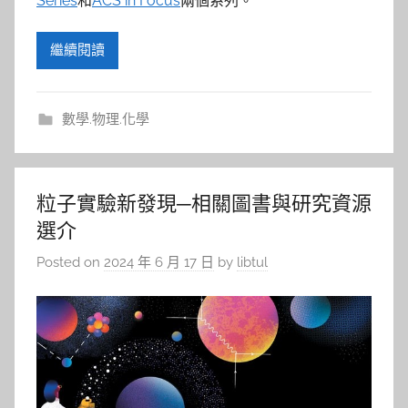
Series
和
ACS in Focus
兩個系列。
繼續閱讀
數學.物理.化學
粒子實驗新發現─相關圖書與研究資源
選介
Posted on
2024 年 6 月 17 日
by
libtul