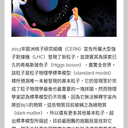
2013年歐洲核子研究組織（CERN）宣告所屬大型強
子對撞機（LHC）發現了新粒子，並證實其為探索已
久的希格斯玻色子（Higgs boson），震驚全世界。
該粒子是粒子物理學標準模型（standard model）
裡所預測唯一未被發現的基本粒子，它的發現等於完
成了粒子物理學最後也最重要的一塊拼圖。然而物理
學家認為標準模型仍不完備，因為它無法解釋宇宙內
將近85%的物質，這些物質目前被稱之為暗物質
（dark matter），所以還有更多其他基本粒子，超
出標準模型所描述，目前最困難的挑戰就是找到它