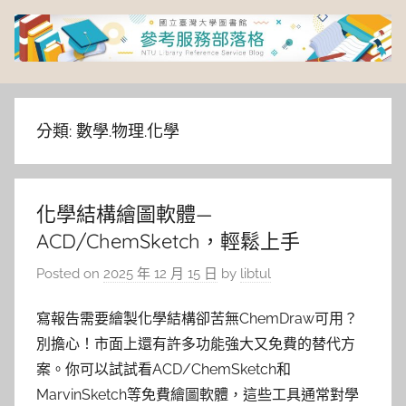
Skip
to
content
臺
灣
分類:
數學.物理.化學
大
化學結構繪圖軟體—
學
ACD/ChemSketch，輕鬆上手
圖
Posted on
2025 年 12 月 15 日
by
libtul
書
寫報告需要繪製化學結構卻苦無ChemDraw可用？
別擔心！市面上還有許多功能強大又免費的替代方
館
案。你可以試試看ACD/ChemSketch和
MarvinSketch等免費繪圖軟體，這些工具通常對學