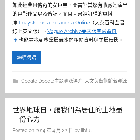
如此經典且傳奇的女巨星，圖書館當然有收藏她演出
的電影作品以及傳記，而且圖書館訂購的資料
庫
Encyclopaeia Britannica Online
（大英百科全書
線上英文版）、
Vogue Archive美國版典藏資料
庫
也能尋找到奧黛麗赫本的相關資料與美麗倩影。
繼續閱讀
Google Doodle主題資源選介
,
人文與藝術館藏資源
世界地球日，讓我們為居住的土地盡
一份心力
Posted on
2014 年 4 月 22 日
by
libtul