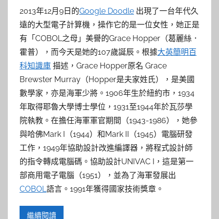
2013年12月9日的
Google Doodle
出現了一台年代久
遠的大型電子計算機，操作它的是一位女性，她正是
有「COBOL之母」美譽的Grace Hopper（葛麗絲．
霍普），而今天是她的107歲誕辰。根據
大英簡明百
科知識庫
描述，Grace Hopper原名 Grace
Brewster Murray（Hopper是夫家姓氏），是美國
數學家，亦是海軍少將。1906年生於紐約市，1934
年取得耶魯大學博士學位，1931至1944年於瓦莎學
院執教。在擔任海軍軍官期間（1943-1986），她參
與哈佛Mark I（1944）和Mark II（1945）電腦研發
工作，1949年協助設計改進編譯器，將程式設計師
的指令轉成電腦碼。協助設計UNIVAC I，這是第一
部商用電子電腦（1951），並為了海軍發展出
COBOL
語言。1991年獲得國家技術獎章。
繼續閱讀