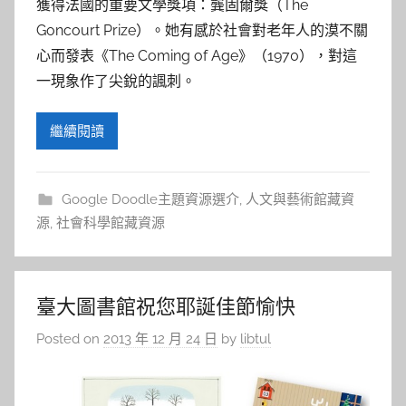
獲得法國的重要文學獎項：龔固爾獎（The
Goncourt Prize）。她有感於社會對老年人的漠不關
心而發表《The Coming of Age》（1970），對這
一現象作了尖銳的諷刺。
繼續閱讀
Google Doodle主題資源選介
,
人文與藝術館藏資
源
,
社會科學館藏資源
臺大圖書館祝您耶誕佳節愉快
Posted on
2013 年 12 月 24 日
by
libtul