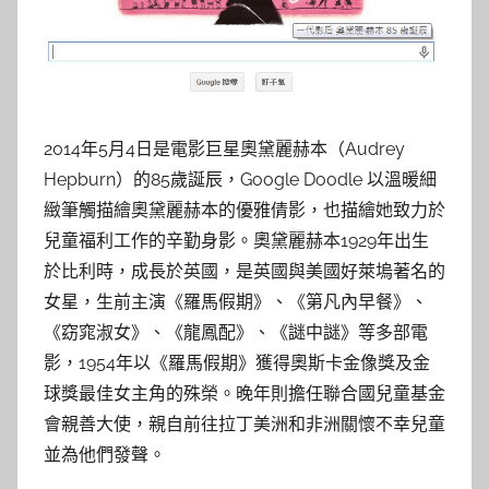
參
考
服
2014年5月4日是電影巨星奧黛麗赫本（Audrey
務
Hepburn）的85歲誕辰，Google Doodle 以溫暖細
部
緻筆觸描繪奧黛麗赫本的優雅倩影，也描繪她致力於
兒童福利工作的辛勤身影。奧黛麗赫本1929年出生
落
於比利時，成長於英國，是英國與美國好萊塢著名的
女星，生前主演《羅馬假期》、《第凡內早餐》、
格
《窈窕淑女》、《龍鳳配》、《謎中謎》等多部電
影，1954年以《羅馬假期》獲得奧斯卡金像獎及金
球獎最佳女主角的殊榮。晚年則擔任聯合國兒童基金
會親善大使，親自前往拉丁美洲和非洲關懷不幸兒童
並為他們發聲。