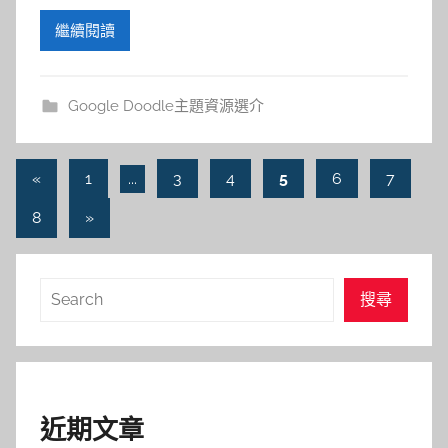
繼續閱讀
Google Doodle主題資源選介
文
Previous
«
1
...
3
4
5
6
7
Posts
章
Next
8
»
導
Posts
覽
搜
搜尋
尋
近期文章