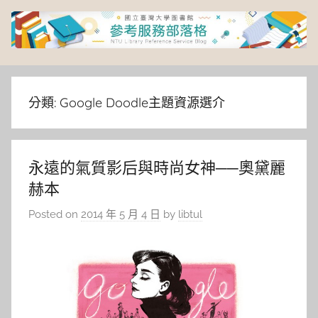
Skip
to
content
臺
灣
分類:
Google Doodle主題資源選介
大
永遠的氣質影后與時尚女神──奧黛麗
學
赫本
圖
Posted on
2014 年 5 月 4 日
by
libtul
書
館