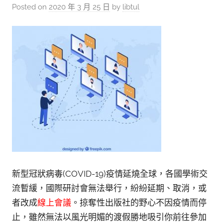
參
Posted on
2020 年 3 月 25 日
by
libtul
考
服
務
部
落
格
新型冠狀病毒(COVID-19)疫情延燒全球，各國學術交
流暫緩，國際研討會無法舉行，紛紛延期、取消，或
者改成
線上會議
。掠奪性出版社的野心不因疫情而停
止，雖然無法以風光明媚的渡假勝地吸引你前往參加