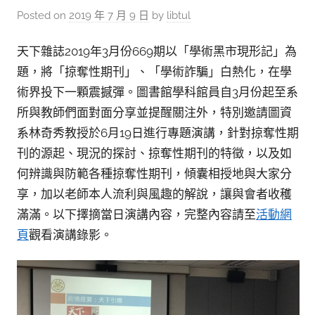
Posted on
2019 年 7 月 9 日
by
libtul
天下雜誌2019年3月份669期以「學術黑市現形記」為
題，將「掠奪性期刊」、「學術詐騙」白熱化，在學
術界投下一顆震撼彈。圖書館學科館員自3月份起至系
所與教師們面對面分享並提醒關注外，特別邀請圖資
系林奇秀教授於6月19日進行專題演講，針對掠奪性期
刊的源起、現況的探討、掠奪性期刊的特徵，以及如
何辨識與防範各種掠奪性期刊，傾囊相授地與大家分
享，加以老師本人流利與風趣的解說，讓與會者收穫
滿滿。以下擇摘當日演講內容，完整內容請至
活動網
頁
觀看演講錄影。