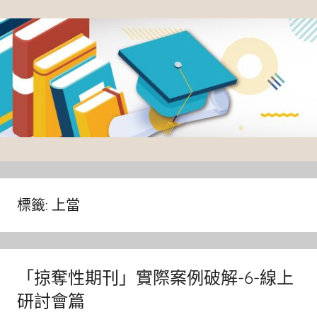
Skip
to
content
臺
灣
大
標籤:
上當
學
圖
書
「掠奪性期刊」實際案例破解-6-線上
館
研討會篇