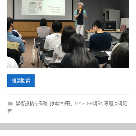
繼續閱讀
學術投稿停看聽
,
掠奪性期刊
,
MASTER講堂
,
專題演講紀
實