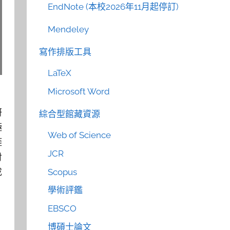
EndNote (本校2026年11月起停訂)
Mendeley
寫作排版工具
LaTeX
Microsoft Word
研
綜合型館藏資源
極
Web of Science
涯
JCR
討
Scopus
成
學術評鑑
EBSCO
博碩士論文