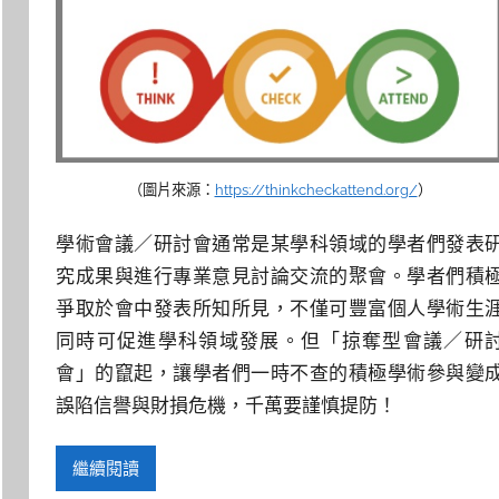
（圖片來源：
https://thinkcheckattend.org/
）
學術會議／研討會通常是某學科領域的學者們發表
究成果與進行專業意見討論交流的聚會。學者們積
爭取於會中發表所知所見，不僅可豐富個人學術生
同時可促進學科領域發展。但「掠奪型會議／研
會」的竄起，讓學者們一時不查的積極學術參與變
誤陷信譽與財損危機，千萬要謹慎提防！
繼續閱讀