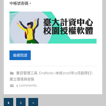
中帳號密碼。
繼續閱讀
書目管理工具
,
EndNote (本校2026年11月起停訂)
,
建立環境與安裝
4 comments
文
Next
1
2
»