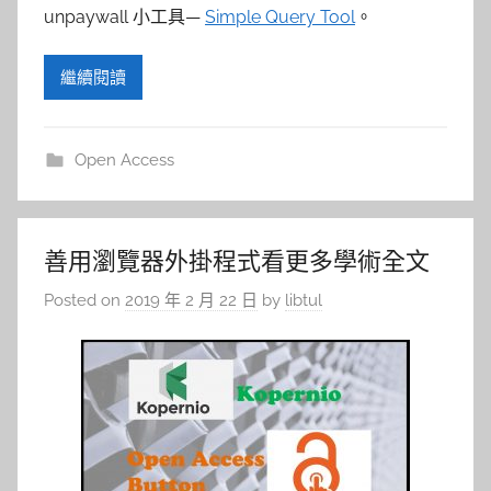
參
unpaywall 小工具—
Simple Query Tool
。
考
繼續閱讀
服
務
Open Access
部
善用瀏覽器外掛程式看更多學術全文
落
Posted on
2019 年 2 月 22 日
by
libtul
格