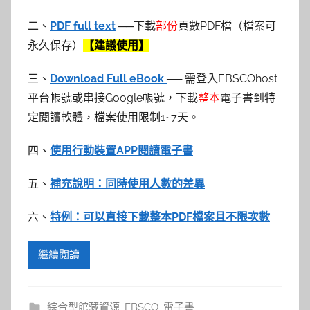
二、
PDF ful
l
text
──下載
部份
頁數PDF檔（檔案可
永久保存）
【建議使用】
三、
Download Full eBook
── 需登入EBSCOhost
平台帳號或串接Google帳號，下載
整本
電子書到特
定閱讀軟體，檔案使用限制1~7天。
四、
使用行動裝置APP閱讀電子書
五、
補充說明：同時使用人數的差異
六、
特例：可以直接下載整本PDF檔案且不限次數
繼續閱讀
綜合型館藏資源
,
EBSCO
,
電子書