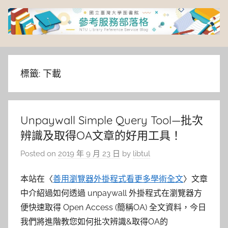
Skip
to
content
臺
灣
標籤:
下載
大
Unpaywall Simple Query Tool—批次
學
辨識及取得OA文章的好用工具！
圖
Posted on
2019 年 9 月 23 日
by
libtul
書
本站在〈
善用瀏覽器外掛程式看更多學術全文
〉文章
中介紹過如何透過 unpaywall 外掛程式在瀏覽器方
館
便快速取得 Open Access (簡稱OA) 全文資料，今日
我們將進階教您如何批次辨識&取得OA的