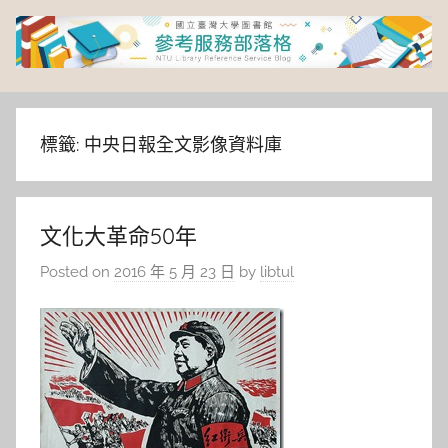
Skip
to
content
臺
灣
標籤:
中央日報全文影像資料庫
大
文化大革命50年
學
Posted on
2016 年 5 月 23 日
by
libtul
圖
書
館