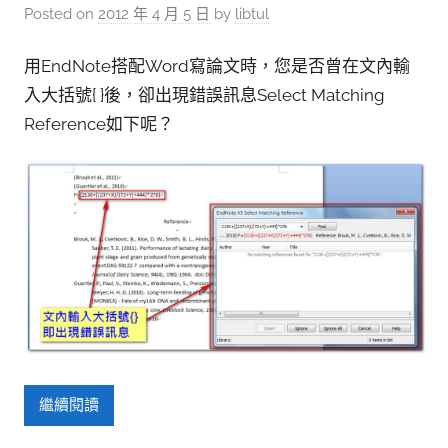
參
Posted on
2012 年 4 月 5 日
by
libtul
考
服
用EndNote搭配Word寫論文時，您是否曾在文內輸
入大括號{ }後，卻出現錯誤訊息Select Matching
務
Reference如下呢？
部
落
格
繼續閱讀