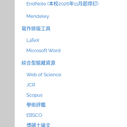
EndNote (本校2026年11月起停訂)
Mendeley
寫作排版工具
LaTeX
Microsoft Word
綜合型館藏資源
Web of Science
JCR
Scopus
學術評鑑
EBSCO
博碩士論文