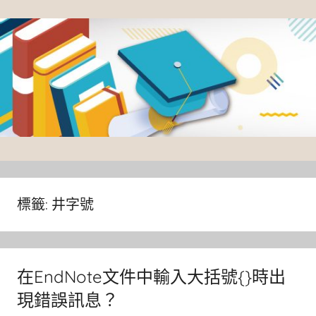
Skip
to
content
臺
灣
大
標籤:
井字號
學
圖
書
在EndNote文件中輸入大括號{}時出
館
現錯誤訊息？