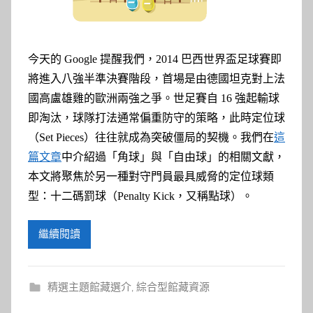
參
考
今天的 Google 提醒我們，2014 巴西世界盃足球賽即
服
將進入八強半準決賽階段，首場是由德國坦克對上法
務
國高盧雄雞的歐洲兩強之爭。世足賽
自 16 強起輸球
即淘汰，球隊打法通常偏重防守的策略，此時定位球
部
（Set Pieces）往往就成為突破僵局的契機。我們在
這
篇文章
中介紹過「角球」與「自由球」的相關文獻，
落
本文將聚焦於另一種對守門員最具威脅的定位球類
型：十二碼罰球（Penalty Kick，又稱點球）。
格
繼續閱讀
精選主題館藏選介
,
綜合型館藏資源