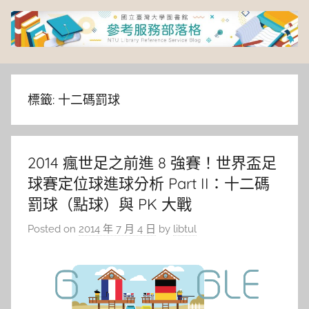
Skip
to
content
臺
灣
標籤:
十二碼罰球
大
2014 瘋世足之前進 8 強賽！世界盃足
學
球賽定位球進球分析 Part II：十二碼
圖
罰球（點球）與 PK 大戰
Posted on
2014 年 7 月 4 日
by
libtul
書
館