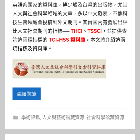
參
英語系國家的資料庫，鮮少觸及台灣的出版物，尤其
考
人文與社會科學領域的文章，多以中文發表，不像科
技生醫領域會投稿到外文期刊。其實國內有發展出評
服
比人文社會期刊的指標──
THCI
、
TSSCI
，並提供查
詢這兩種指標的
TCI-HSS 資料庫
，本文將介紹這兩
務
項指標及資料庫。
部
落
格
繼續閱讀
學術評鑑
,
人文與藝術館藏資源
,
社會科學館藏資源