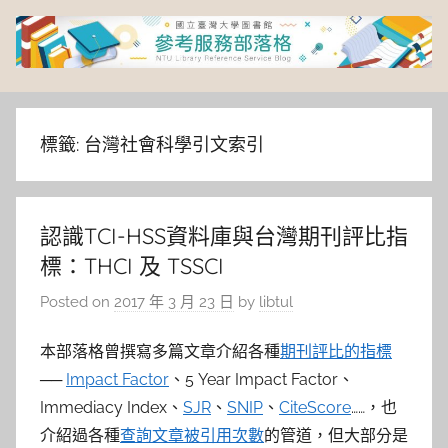
Skip
to
content
臺
灣
標籤:
台灣社會科學引文索引
大
認識TCI-HSS資料庫與台灣期刊評比指
學
標：THCI 及 TSSCI
圖
Posted on
2017 年 3 月 23 日
by
libtul
書
本部落格曾撰寫多篇文章介紹各種
期刊評比的指標
──
Impact Factor
、5 Year Impact Factor、
館
Immediacy Index、
SJR
、
SNIP
、
CiteScore
……，也
介紹過各種
查詢文章被引用次數
的管道，但大部分是