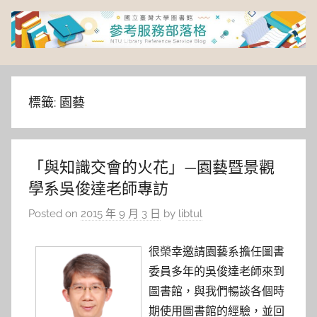
Skip
to
content
臺
灣
標籤:
園藝
大
「與知識交會的火花」—園藝暨景觀
學
學系吳俊達老師專訪
圖
Posted on
2015 年 9 月 3 日
by
libtul
書
很榮幸邀請園藝系擔任圖書
委員多年的吳俊達老師來到
館
圖書館，與我們暢談各個時
期使用圖書館的經驗，並回