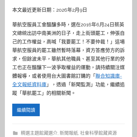
本文最近更新日期：2026年2月9日
華航空服員工會醞釀多時，選在2016年6月24日蔡英
文總統出訪中南美洲的日子，走上街頭罷工，伸張自
己的工作權益，高喊「我要罷工！不要仲裁！」這場
華航空服員的罷工雖然暫時落幕，資方答應勞方的訴
求，但餘波未平，華航其他職員、甚至其他行業的勞
工也正在醞釀下一波爭取權益的運動，請持續關注媒
體報導，或者使用台大圖書館訂購的「
聯合知識庫-
全文報紙資料庫
」，透過「新聞監測」功能，繼續追
蹤「華航罷工」的相關新聞。
繼續閱讀
精選主題館藏選介
,
新聞報紙
,
社會科學館藏資源