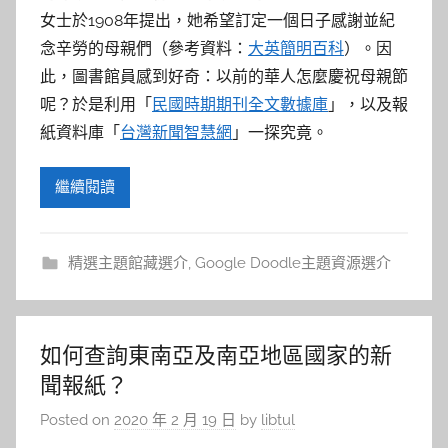
女士於1908年提出，她希望訂定一個日子感謝並紀
念辛勞的母親們（參考資料：
大英簡明百科
）。因
此，圖書館員感到好奇：以前的華人怎麼慶祝母親節
呢？於是利用「
民國時期期刊全文數據庫
」，以及報
紙資料庫「
台灣新聞智慧網
」一探究竟。
繼續閱讀
精選主題館藏選介
,
Google Doodle主題資源選介
如何查詢東南亞及南亞地區國家的新
聞報紙？
Posted on
2020 年 2 月 19 日
by
libtul