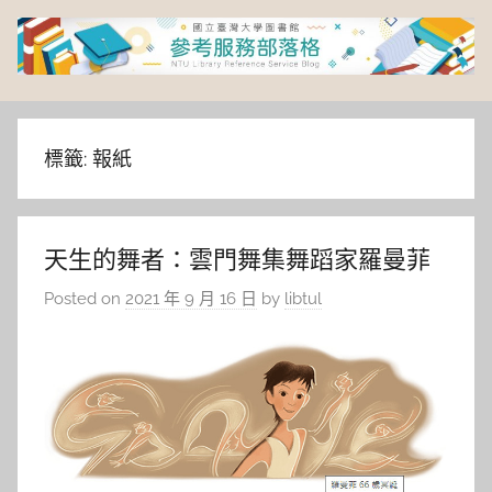
Skip
to
content
臺
灣
標籤:
報紙
大
天生的舞者：雲門舞集舞蹈家羅曼菲
學
Posted on
2021 年 9 月 16 日
by
libtul
圖
書
館