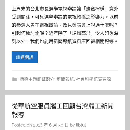
上周末的台北市長選舉電視辯論讓「蜂蜜檸檬」意外
受到關注，可見選舉辯論的電視轉播之影響力。以前
的參選人曾在電視辯論、政見發表會上說過什麼呢？
引起何種討論呢？近年除了「逆風高飛」令人印象深
刻以外，我們也能用新聞報紙資料庫回顧相關報導。
繼續閱讀
精選主題館藏選介
,
新聞報紙
,
社會科學館藏資源
從華航空服員罷工回顧台灣罷工新聞
報導
Posted on
2016 年 6 月 30 日
by
libtul