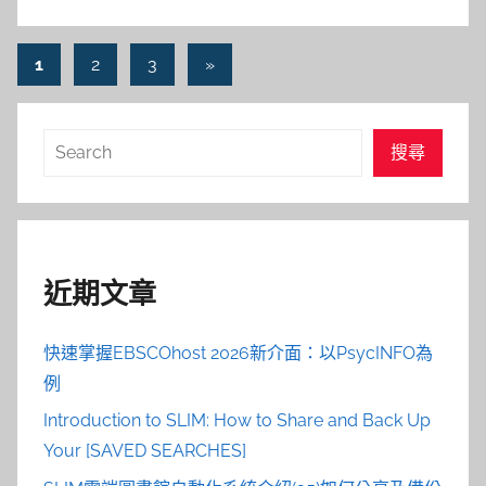
文
Next
1
2
3
»
Posts
章
導
搜
搜尋
覽
尋
近期文章
快速掌握EBSCOhost 2026新介面：以PsycINFO為
例
Introduction to SLIM: How to Share and Back Up
Your [SAVED SEARCHES]