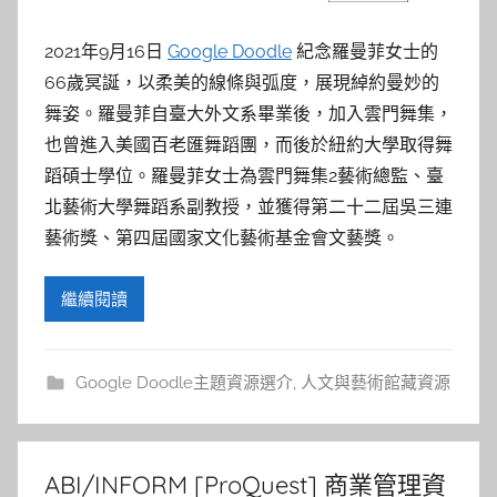
參
考
2021年9月16日
Google Doodle
紀念羅曼菲女士的
66歲冥誕，以柔美的線條與弧度，展現綽約曼妙的
服
舞姿。羅曼菲自臺大外文系畢業後，加入雲門舞集，
也曾進入美國百老匯舞蹈團，而後於紐約大學取得舞
務
蹈碩士學位。羅曼菲女士為雲門舞集2藝術總監、臺
北藝術大學舞蹈系副教授，並獲得第二十二屆吳三連
部
藝術獎、第四屆國家文化藝術基金會文藝獎。
落
繼續閱讀
格
Google Doodle主題資源選介
,
人文與藝術館藏資源
ABI/INFORM [ProQuest] 商業管理資