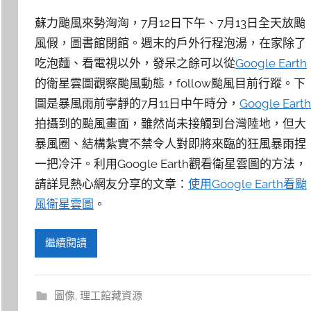
蘇力颱風來勢洶洶，7月12日下午、7月13日全天放颱
風假，圖書館閉館。週末的戶外行程泡湯，在家除了
吃泡麵、看電視以外，發呆之餘可以從
Google Earth
的衛星雲圖觀察颱風動態，follow颱風目前行蹤。下
圖是暴風雨前寧靜的7月11日中午時分，
Google Earth
拍攝到的颱風畫面，雖然尚未接觸到台灣陸地，但大
暴風圈、結構紮實不禁令人對即將來臨的狂風暴雨捏
一把冷汗。利用Google Earth觀看衛星雲圖的方法，
請詳見熱心網友分享的文章：
使用Google Earth看颱
風衛星雲圖
。
繼續閱讀
圖像
,
理工館藏資源