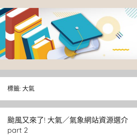
Skip
to
content
臺
灣
大
標籤:
大氣
學
圖
書
颱風又來了! 大氣／氣象網站資源選介
館
part 2