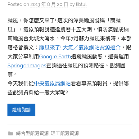
參
Posted on
2013 年 8 月 20 日
by
libtul
考
服
颱風，你怎麼又來了! 這次的潭美颱風號稱「雨颱
風」，氣象預報說適逢農曆十五大潮，慎防演變成納
務
莉颱風台北城大淹水。今年7月蘇力颱風來襲時，本部
部
落格曾撰文：
颱風來了! 大氣／氣象網站資源選介
，跟
落
大家分享利用
Google Earth
追蹤颱風動態，還有運用
格
SpringerImages
查詢過往颱風的預測路徑、觀測圖
等。
今天我們從
中央氣象局網站
看看專業預報員，提供哪
些觀測資料給一般大眾呢?
繼續閱讀
綜合型館藏資源
,
理工館藏資源