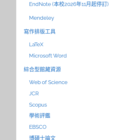
EndNote (本校2026年11月起停訂)
Mendeley
寫作排版工具
LaTeX
Microsoft Word
綜合型館藏資源
Web of Science
JCR
Scopus
學術評鑑
EBSCO
博碩士論文