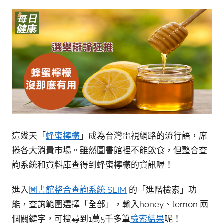
參
考
服
務
部
落
格
這幾天「
蜂蜜檸檬
」成為台灣電視網路的流行語，席
捲各大消費市場。雖然圖書館裡不能飲食，但整合查
詢系統和資料庫查得到蜂蜜檸檬的資訊喔！
進入
圖書館整合查詢系統 SLIM
的「進階檢索」功
能，查詢範圍選擇「全部」，輸入honey、lemon 兩
個關鍵字，可搜尋到1萬5千多筆
檢索結果
呢！