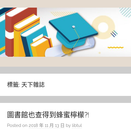
Skip
to
content
臺
灣
大
標籤:
天下雜誌
學
圖
書
圖書館也查得到蜂蜜檸檬?!
館
Posted on
2018 年 11 月 13 日
by
libtul