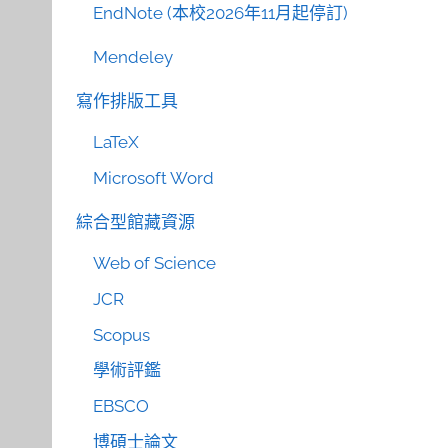
EndNote (本校2026年11月起停訂)
Mendeley
寫作排版工具
LaTeX
Microsoft Word
綜合型館藏資源
Web of Science
JCR
Scopus
學術評鑑
EBSCO
博碩士論文