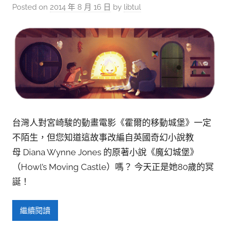
參
Posted on
2014 年 8 月 16 日
by
libtul
考
服
務
部
落
格
台灣人對宮崎駿的動畫電影《霍爾的移動城堡》一定
不陌生，但您知道這故事改編自英國奇幻小說教
母 Diana Wynne Jones 的原著小說《魔幻城堡》
（Howl’s Moving Castle）嗎？ 今天正是她80歲的冥
誕！
繼續閱讀