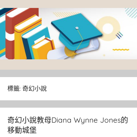
Skip
to
content
臺
灣
大
標籤:
奇幻小說
學
圖
書
奇幻小說教母Diana Wynne Jones的
館
移動城堡