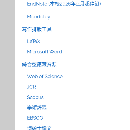
EndNote (本校2026年11月起停訂)
Mendeley
寫作排版工具
LaTeX
Microsoft Word
綜合型館藏資源
Web of Science
JCR
Scopus
學術評鑑
EBSCO
博碩士論文