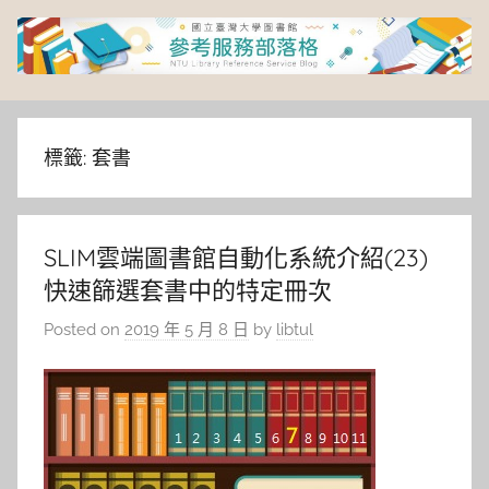
Skip
to
content
臺
灣
標籤:
套書
大
SLIM雲端圖書館自動化系統介紹(23)
學
快速篩選套書中的特定冊次
圖
Posted on
2019 年 5 月 8 日
by
libtul
書
館