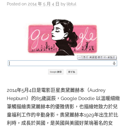
參
Posted on
2014 年 5 月 4 日
by
libtul
考
服
務
部
落
格
2014年5月4日是電影巨星奧黛麗赫本（Audrey
Hepburn）的85歲誕辰，Google Doodle 以溫暖細緻
筆觸描繪奧黛麗赫本的優雅倩影，也描繪她致力於兒
童福利工作的辛勤身影。奧黛麗赫本1929年出生於比
利時，成長於英國，是英國與美國好萊塢著名的女