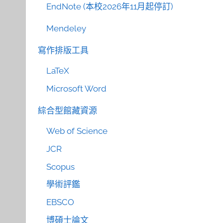
EndNote (本校2026年11月起停訂)
Mendeley
寫作排版工具
LaTeX
Microsoft Word
綜合型館藏資源
Web of Science
JCR
Scopus
學術評鑑
EBSCO
博碩士論文