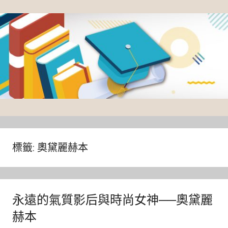
Skip
to
content
臺
灣
大
標籤:
奧黛麗赫本
學
圖
書
永遠的氣質影后與時尚女神──奧黛麗
館
赫本