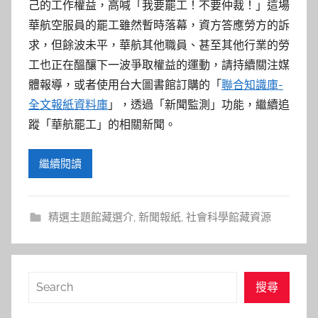
參
己的工作權益，高喊「我要罷工！不要仲裁！」這場
華航空服員的罷工雖然暫時落幕，資方答應勞方的訴
考
求，但餘波未平，華航其他職員、甚至其他行業的勞
服
工也正在醞釀下一波爭取權益的運動，請持續關注媒
體報導，或者使用台大圖書館訂購的「
聯合知識庫-
務
全文報紙資料庫
」，透過「新聞監測」功能，繼續追
蹤「華航罷工」的相關新聞。
部
繼續閱讀
落
格
精選主題館藏選介
,
新聞報紙
,
社會科學館藏資源
搜
搜尋
尋