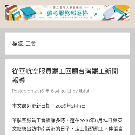
Skip
to
content
臺
灣
標籤:
工會
大
從華航空服員罷工回顧台灣罷工新聞
學
報導
圖
Posted on
2016 年 6 月 30 日
by
libtul
書
本文最近更新日期：2026年2月9日
館
華航空服員工會醞釀多時，選在2016年6月24日蔡英
文總統出訪中南美洲的日子，走上街頭罷工，伸張自