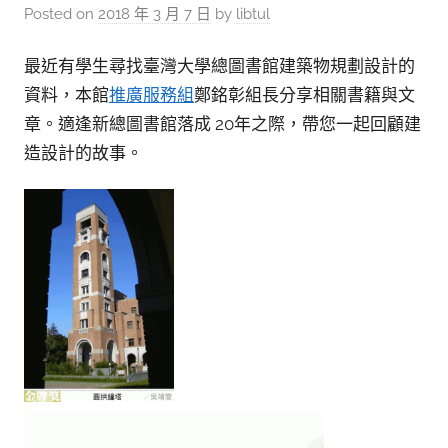
參
Posted on
2018 年 3 月 7 日
by
libtul
考
服
最近有學生尋找臺灣大學總圖書館建築物規劃設計的
資料，本館
推廣服務組
鄭銘彰組長分享相關書籍與文
務
章。適逢新總圖書館落成 20年之際，帶您一起回顧建
部
造設計的故事。
落
格