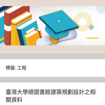
Skip
to
content
臺
灣
大
標籤:
工程
學
圖
書
臺灣大學總圖書館建築規劃設計之相
館
關資料