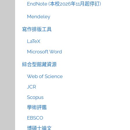
EndNote (本校2026年11月起停訂)
Mendeley
寫作排版工具
LaTeX
Microsoft Word
綜合型館藏資源
Web of Science
JCR
Scopus
學術評鑑
EBSCO
博碩士論文