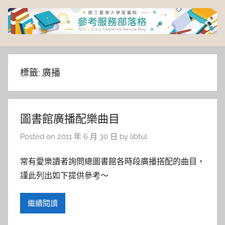
Skip
to
content
臺
灣
標籤:
廣播
大
圖書館廣播配樂曲目
學
Posted on
2011 年 6 月 30 日
by
libtul
圖
常有愛樂讀者詢問總圖書館各時段廣播搭配的曲目，
書
謹此列出如下提供參考～
館
繼續閱讀