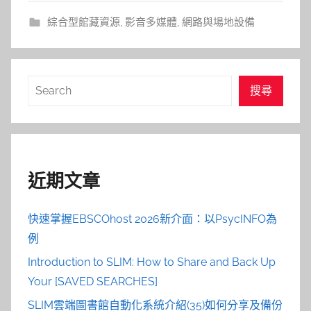
參
綜合型館藏資源
,
影音多媒體
,
網路與場地設備
考
服
搜
搜尋
務
尋
部
落
近期文章
格
快速掌握EBSCOhost 2026新介面：以PsycINFO為
例
Introduction to SLIM: How to Share and Back Up
Your [SAVED SEARCHES]
SLIM雲端圖書館自動化系統介紹(35)如何分享及備份