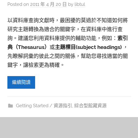
參
Posted on
2011 年 4 月 20 日
by
libtul
考
服
以資料庫查詢文獻時，最困擾的莫過於不知道如何將
研究主題轉換為適合的關鍵字，在資料庫中進行查
務
詢。建議您利用資料庫提供的輔助功能，例如：
索引
部
典（Thesaurus）
或
主題標目(subject headings)
，
落
先瞭解詞彙的彼此之間的關係，幫助您尋找適當的關
格
鍵字，讓檢索更為精確。
繼續閱讀
Getting Started / 資源指引
,
綜合型館藏資源