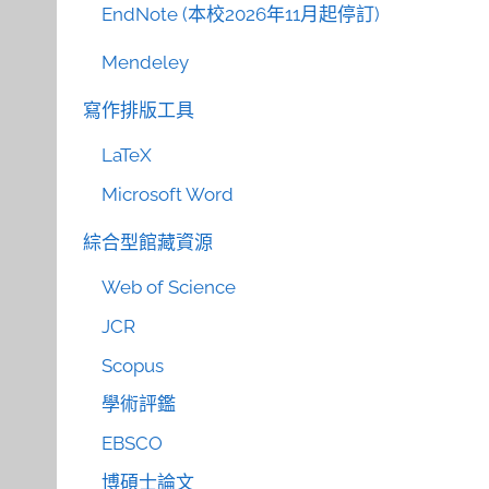
EndNote (本校2026年11月起停訂)
Mendeley
寫作排版工具
LaTeX
Microsoft Word
綜合型館藏資源
Web of Science
JCR
Scopus
學術評鑑
EBSCO
博碩士論文