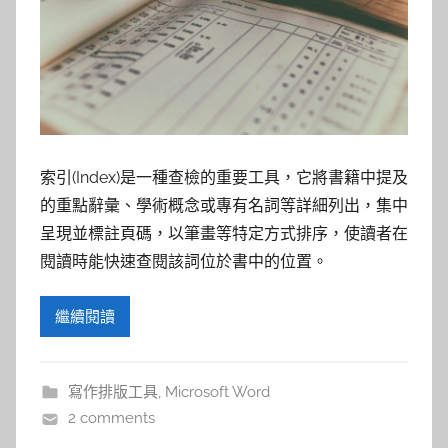
參
考
服
務
索引(Index)是一種查檢的重要工具，它將書籍中提及
部
的重點辭彙、學術概念或專有名詞等詳細列出，集中
呈現並標註頁碼，以筆畫等特定方式排序，使讀者在
落
閱讀時能快速查閱該詞位於書中的位置。
格
繼續閱讀
寫作排版工具
,
Microsoft Word
2 comments