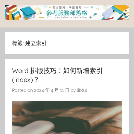
Skip
to
content
臺
灣
標籤:
建立索引
大
Word 排版技巧：如何新增索引
學
(index)？
圖
Posted on
2024 年 4 月 11 日
by
libtul
書
館