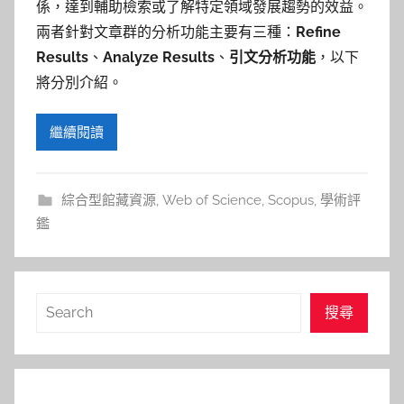
係，達到輔助檢索或了解特定領域發展趨勢的效益。
兩者針對文章群的分析功能主要有三種：
Refine
Results
、
Analyze Results
、
引文分析功能
，以下
將分別介紹。
繼續閱讀
綜合型館藏資源
,
Web of Science
,
Scopus
,
學術評
鑑
搜
搜尋
尋