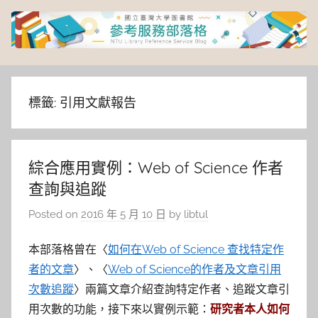
Skip
to
content
臺
灣
標籤:
引用文獻報告
大
綜合應用實例：Web of Science 作者
學
查詢與追蹤
圖
Posted on
2016 年 5 月 10 日
by
libtul
書
本部落格曾在〈
如何在Web of Science 查找特定作
者的文章
〉、〈
Web of Science的作者及文章引用
館
次數追蹤
〉兩篇文章介紹查詢特定作者、追蹤文章引
用次數的功能，接下來以實例示範：
研究者本人如何