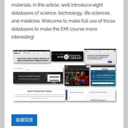
參
materials. In this article, we’ll introduce eight
考
databases of science, technology, life sciences,
and medicine. Welcome to make full use of those
服
databases to make the EMI course more
interesting!
務
部
落
格
繼續閱讀