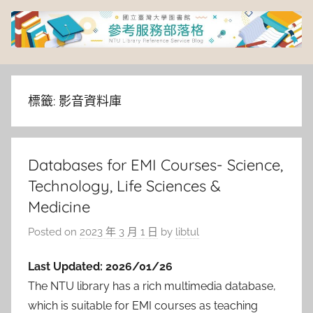
Skip
to
content
臺
灣
標籤:
影音資料庫
大
Databases for EMI Courses- Science,
學
Technology, Life Sciences &
圖
Medicine
Posted on
2023 年 3 月 1 日
by
libtul
書
Last Updated: 2026/01/26
館
The NTU library has a rich multimedia database,
which is suitable for EMI courses as teaching