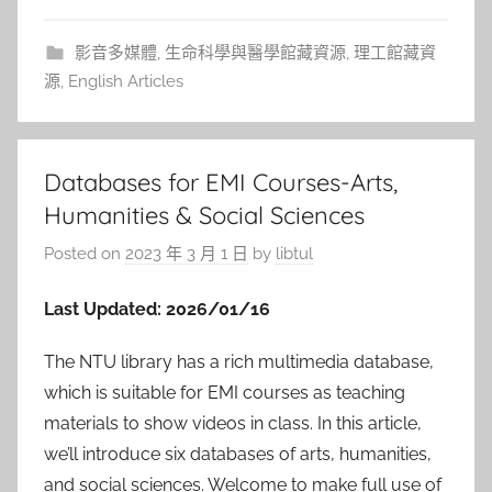
影音多媒體
,
生命科學與醫學館藏資源
,
理工館藏資
源
,
English Articles
Databases for EMI Courses-Arts,
Humanities & Social Sciences
Posted on
2023 年 3 月 1 日
by
libtul
Last Updated: 2026/01/16
The NTU library has a rich multimedia database,
which is suitable for EMI courses as teaching
materials to show videos in class. In this article,
we’ll introduce six databases of arts, humanities,
and social sciences. Welcome to make full use of