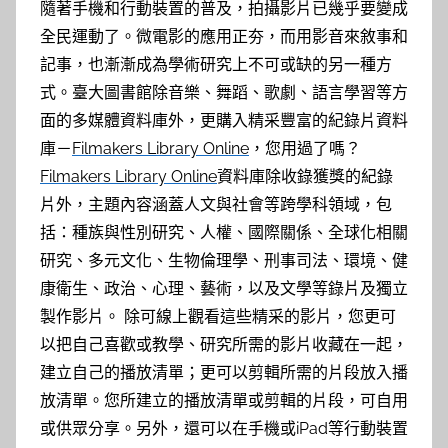
隨著手機和行動裝置的普及，拍攝影片已幾乎要變成
全民運動了。微電影的應用正夯，而用影音來敘事和
記事，也漸漸成為學術研究上不可或缺的另一種方
式。臺大圖書館除音樂、舞蹈、歌劇、語言學習等方
面的多媒體資料庫外，更購入精采豐富的紀錄片資料
庫－
Filmakers Library Online
，您用過了嗎？
Filmakers Library Online
資料庫除收錄獲獎的紀錄
片外，主題內容涵蓋人文與社會等跨學科領域，包
括：種族與性別研究、人權、國際關係、全球化相關
研究、多元文化、生物倫理學、刑事司法、環境、健
康衛生、政治、心理、藝術，以及文學等錄片及獨立
製作影片。 除可線上觀看這些精采的影片，您更可
以把自己喜歡或教學、研究所需的影片收藏在一起，
建立自己的播放清單；更可以剪輯所需的片段放入播
放清單。您所建立的播放清單或剪輯的片段，可自用
或供眾分享。另外，還可以在手機或iPad等行動裝置