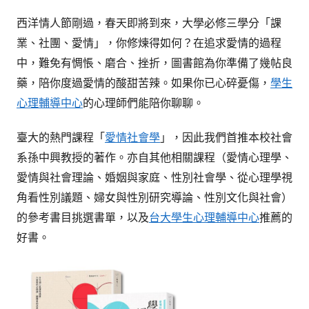
參
考
西洋情人節剛過，春天即將到來，大學必修三學分「課
服
業、社團、愛情」，你修煉得如何？在追求愛情的過程
中，難免有惆悵、磨合、挫折，圖書館為你準備了幾帖良
務
藥，陪你度過愛情的酸甜苦辣。如果你已心碎憂傷，
學生
部
心理輔導中心
的心理師們能陪你聊聊。
落
格
臺大的熱門課程「
愛情社會學
」，因此我們首推本校社會
系孫中興教授的著作。亦自其他相關課程（愛情心理學、
愛情與社會理論、婚姻與家庭、性別社會學、從心理學視
角看性別議題、婦女與性別研究導論、性別文化與社會）
的參考書目挑選書單，以及
台大學生心理輔導中心
推薦的
好書。