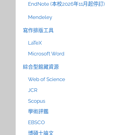
EndNote (本校2026年11月起停訂)
Mendeley
寫作排版工具
LaTeX
Microsoft Word
綜合型館藏資源
Web of Science
JCR
Scopus
學術評鑑
EBSCO
博碩士論文