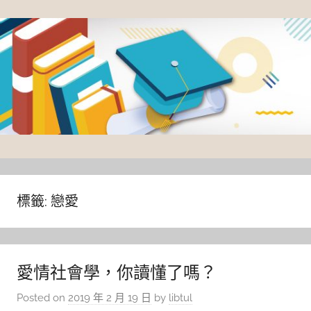
Skip
to
content
臺
灣
大
標籤:
戀愛
學
圖
書
愛情社會學，你讀懂了嗎？
館
Posted on
2019 年 2 月 19 日
by
libtul