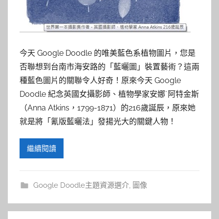
參
考
服
今天 Google Doodle 的唯美藍色系植物圖片，您是
否聯想到台南市海安路的「藍曬圖」裝置藝術？這兩
務
種藍色圖片的關聯令人好奇！原來今天 Google
部
Doodle 紀念英國女攝影師、植物學家安娜˙阿特金斯
（Anna Atkins，1799-1871）的216歲誕辰，原來她
落
就是將「氰版藍曬法」發揚光大的關鍵人物！
格
繼續閱讀
Google Doodle主題資源選介
,
圖像