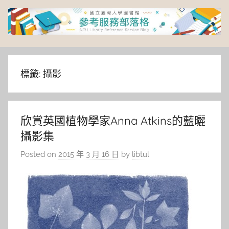
Skip
to
content
臺
灣
標籤:
攝影
大
欣賞英國植物學家Anna Atkins的藍曬
學
攝影集
圖
Posted on
2015 年 3 月 16 日
by
libtul
書
館