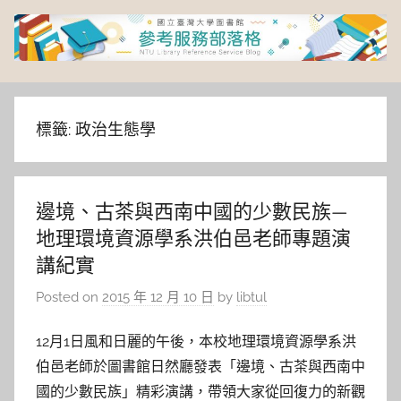
Skip
to
content
臺
灣
標籤:
政治生態學
大
邊境、古茶與西南中國的少數民族—
學
地理環境資源學系洪伯邑老師專題演
圖
講紀實
Posted on
2015 年 12 月 10 日
by
libtul
書
12月1日風和日麗的午後，本校地理環境資源學系洪
館
伯邑老師於圖書館日然廳發表「邊境、古茶與西南中
國的少數民族」精彩演講，帶領大家從回復力的新觀