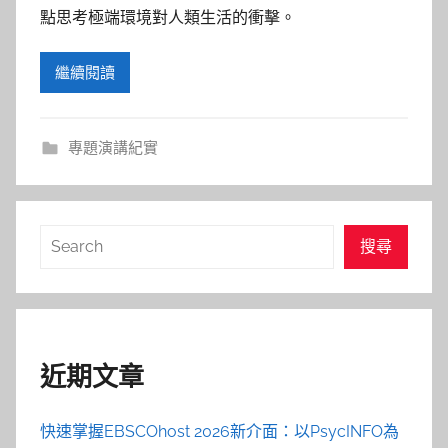
參
點思考極端環境對人類生活的衝擊。
考
繼續閱讀
服
務
專題演講紀實
部
搜
落
搜尋
尋
格
近期文章
快速掌握EBSCOhost 2026新介面：以PsycINFO為