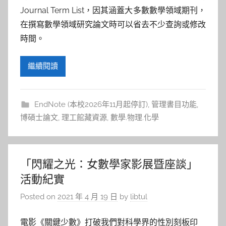
Journal Term List，因其涵蓋大多數數學領域期刊，
在撰寫數學領域研究論文時可以省去不少查詢或修改
時間。
繼續閱讀
EndNote (本校2026年11月起停訂)
,
管理書目功能
,
博碩士論文
,
理工館藏資源
,
數學.物理.化學
「閃耀之光：女數學家影展暨座談」
活動紀實
Posted on
2021 年 4 月 19 日
by
libtul
電影《關鍵少數》打破我們對科學界的性別刻板印