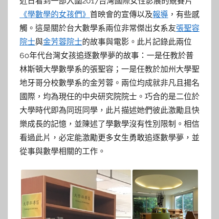
近日看到一部入圍2017台灣國際女性影展的競賽片
《學數學的女孩們》
首映會的宣傳以及
報導
，有些感
觸。這是關於台大數學系兩位非常傑出女系友
張聖容
院士
與
金芳蓉院士
的故事與電影。此片記錄此兩位
60年代台灣女孩追逐數學夢的故事：一是任教於普
林斯頓大學數學系的張聖容；一是任教於加州大學聖
地牙哥分校數學系的金芳蓉。兩位均成就非凡且揚名
國際，均為現任的中央研究院院士。巧合的是二位於
大學時代即為同班同學，此片描述她們彼此激勵且快
樂成長的記憶，並陳述了學數學沒有性別限制。相信
看過此片，必定能激勵更多女生勇敢追逐數學夢，並
從事與數學相關的工作。