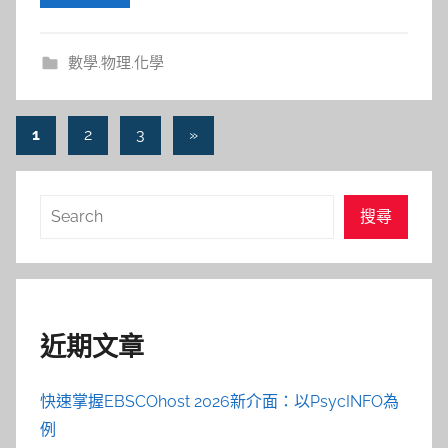
數學.物理.化學
文
Next
1
2
3
»
Posts
章
導
搜
搜尋
覽
尋
近期文章
快速掌握EBSCOhost 2026新介面：以PsycINFO為
例