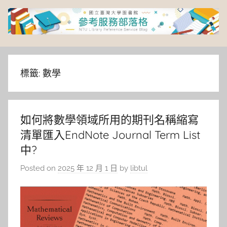
Skip
to
content
臺
灣
標籤:
數學
大
如何將數學領域所用的期刊名稱縮寫
學
清單匯入EndNote Journal Term List
圖
中?
Posted on
2025 年 12 月 1 日
by
libtul
書
館