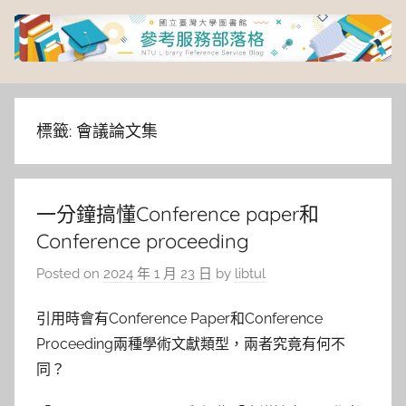
Skip
to
content
臺
灣
標籤:
會議論文集
大
一分鐘搞懂Conference paper和
學
Conference proceeding
圖
Posted on
2024 年 1 月 23 日
by
libtul
書
引用時會有Conference Paper和Conference
Proceeding兩種學術文獻類型，兩者究竟有何不
館
同？