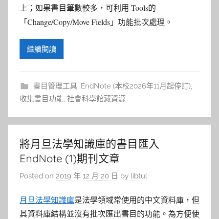
參
Tools的
上；如果書目筆數較多，可利用
考
「Change/Copy/Move Fields」功能批次處理。
服
繼續閱讀
務
書目管理工具
,
EndNote (本校2026年11月起停訂)
,
部
收集書目功能
,
社會科學館藏資源
落
格
將月旦法學知識庫的書目匯入
EndNote (1)期刊文章
Posted on
2019 年 12 月 20 日
by
libtul
月旦法學知識庫
是法學領域常使用的中文資料庫，但
其資料庫結構並沒有批次匯出書目的功能。為方便使