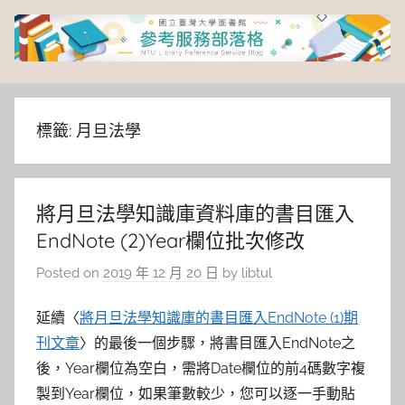
Skip
to
content
臺
灣
標籤:
月旦法學
大
將月旦法學知識庫資料庫的書目匯入
學
EndNote (2)Year欄位批次修改
圖
Posted on
2019 年 12 月 20 日
by
libtul
書
延續〈
將月旦法學知識庫的書目匯入EndNote (1)期
刊文章
〉的最後一個步驟，將書目匯入EndNote之
館
後，Year欄位為空白，需將Date欄位的前4碼數字複
製到Year欄位，如果筆數較少，您可以逐一手動貼