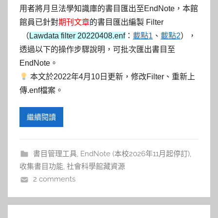
用者將月旦法學知識庫的書目匯出至EndNote，本館
館員已針對
期刊文章
的書目匯出編製 Filter
（
Lawdata filter 20220408.enf
：
載點1
、
載點2
）
，
透過以下的操作步驟說明，可批次匯出書目至
EndNote。
本文於2022年4月10日更新，修改Filter、重新上
傳.enf檔案。
繼續閱讀
書目管理工具
,
EndNote (本校2026年11月起停訂)
,
收集書目功能
,
社會科學館藏資源
2 comments