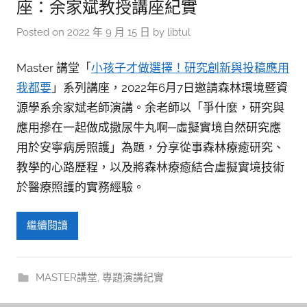
參
座：余家斌教授講座紀實
考
Posted on
2022 年 9 月 15 日
by
libtul
服
務
Master 講堂「
小孩子才做選擇！研究創新與投稿應用
我都要
」系列講座，2022年6月7日邀請森林環境暨資
部
源學系余家斌老師演講。余老師以「爭什麼，研究與
落
應用摻在一起做成撒尿牛丸啊─虛擬實境自然研究應
格
用於安寧病房照護」為題，分享從事森林療癒研究、
教學的心路歷程，以及將森林療癒結合虛擬實境技術
於醫療照護的實務經驗。
繼續閱讀
MASTER講堂
,
專題演講紀實