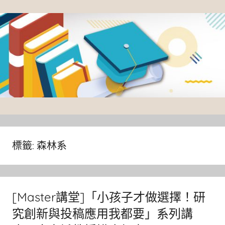
Skip
to
content
臺
灣
大
標籤:
森林系
學
圖
書
[Master講堂]「小孩子才做選擇！研
館
究創新與投稿應用我都要」系列講