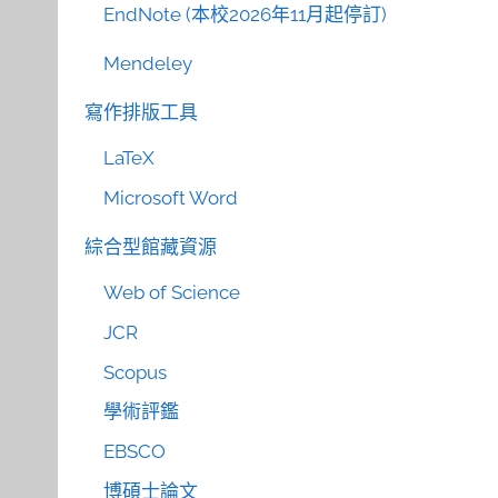
EndNote (本校2026年11月起停訂)
Mendeley
寫作排版工具
LaTeX
Microsoft Word
綜合型館藏資源
Web of Science
JCR
Scopus
學術評鑑
EBSCO
博碩士論文