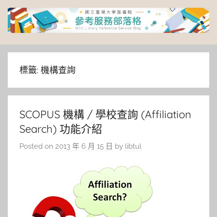
Skip
to
content
臺
灣
標籤:
機構查詢
大
SCOPUS 機構 / 學校查詢 (Affiliation
學
Search) 功能介紹
圖
Posted on
2013 年 6 月 15 日
by
libtul
書
館