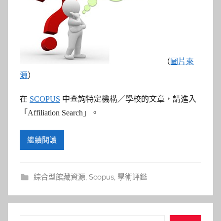
參
考
服
（
圖片來
務
源
）
部
在
SCOPUS
中查詢特定機構／學校的文章，請進入
「Affiliation Search」。
落
繼續閱讀
格
綜合型館藏資源
,
Scopus
,
學術評鑑