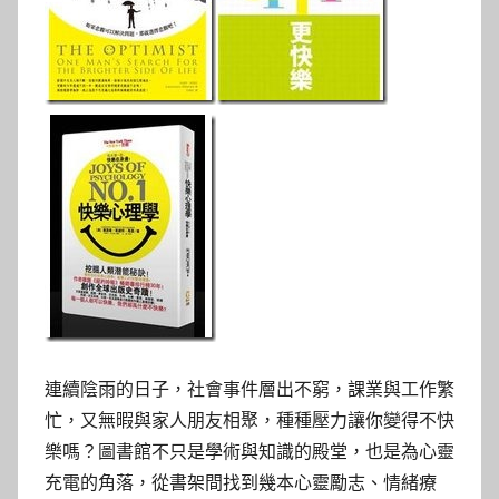
參
考
服
務
部
落
格
連續陰雨的日子，社會事件層出不窮，課業與工作繁
忙，又無暇與家人朋友相聚，種種壓力讓你變得不快
樂嗎？圖書館不只是學術與知識的殿堂，也是為心靈
充電的角落，從書架間找到幾本心靈勵志、情緒療