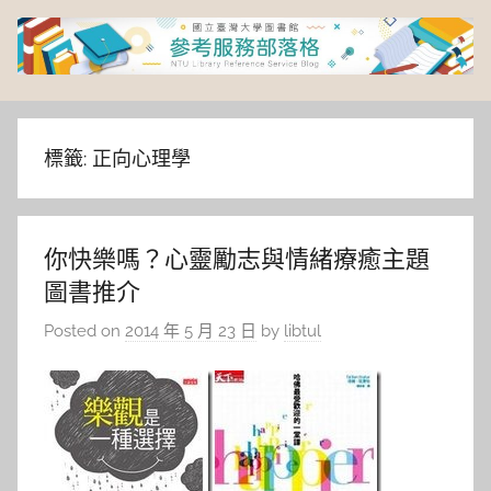
Skip
to
content
臺
灣
標籤:
正向心理學
大
你快樂嗎？心靈勵志與情緒療癒主題
學
圖書推介
圖
Posted on
2014 年 5 月 23 日
by
libtul
書
館