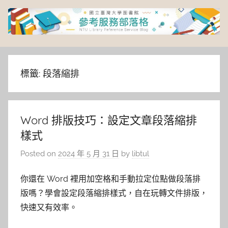
Skip
to
content
臺
灣
標籤:
段落縮排
大
Word 排版技巧：設定文章段落縮排
學
樣式
圖
Posted on
2024 年 5 月 31 日
by
libtul
書
你還在 Word 裡用加空格和手動拉定位點做段落排
版嗎？學會設定段落縮排樣式，自在玩轉文件排版，
館
快速又有效率。