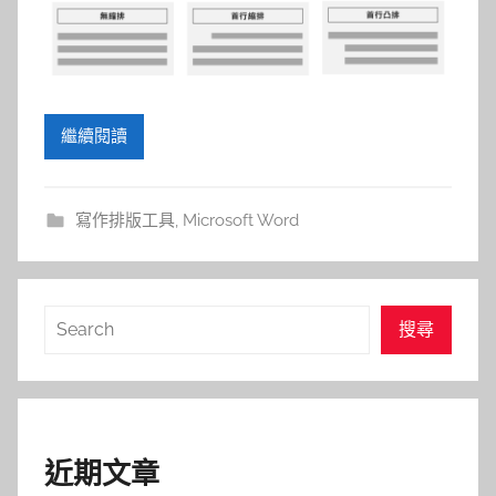
參
考
服
繼續閱讀
務
部
寫作排版工具
,
Microsoft Word
落
搜
格
搜尋
尋
近期文章