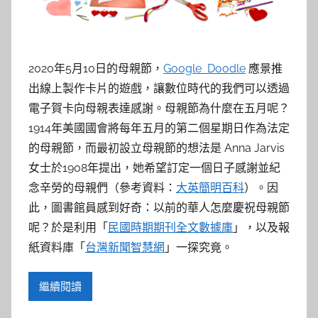
參
考
服
2020年5月10日的母親節，
Google Doodle
應景推
出線上製作卡片的遊戲，讓數位時代的我們可以透過
務
電子賀卡向母親表達感謝。母親節為什麼在五月呢？
1914年美國國會將每年五月的第二個星期日作為法定
部
的母親節，而最初設立母親節的想法是 Anna Jarvis
女士於1908年提出，她希望訂定一個日子感謝並紀
落
念辛勞的母親們（參考資料：
大英簡明百科
）。因
格
此，圖書館員感到好奇：以前的華人怎麼慶祝母親節
呢？於是利用「
民國時期期刊全文數據庫
」，以及報
紙資料庫「
台灣新聞智慧網
」一探究竟。
繼續閱讀