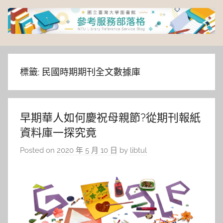
Skip
to
content
臺
灣
標籤:
民國時期期刊全文數據庫
大
早期華人如何慶祝母親節?從期刊報紙
學
資料庫一探究竟
圖
Posted on
2020 年 5 月 10 日
by
libtul
書
館