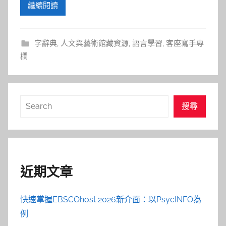
繼續閱讀
字辭典
,
人文與藝術館藏資源
,
語言學習
,
客座寫手專
欄
搜
搜尋
尋
近期文章
快速掌握EBSCOhost 2026新介面：以PsycINFO為
例