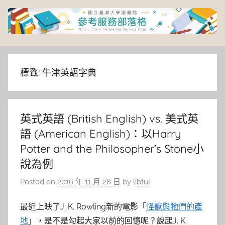
Skip
to
content
臺
灣
標籤:
牛津英語字典
大
英式英語 (British English) vs. 美式英
學
語 (American English)：以Harry
圖
Potter and the Philosopher’s Stone小
說為例
書
Posted on
2016 年 11 月 28 日
by
libtul
館
最近上映了J. K. Rowling新的電影「
怪獸與牠們的產
地
」，是不是勾起大家以前的回憶呢？說起J. K.