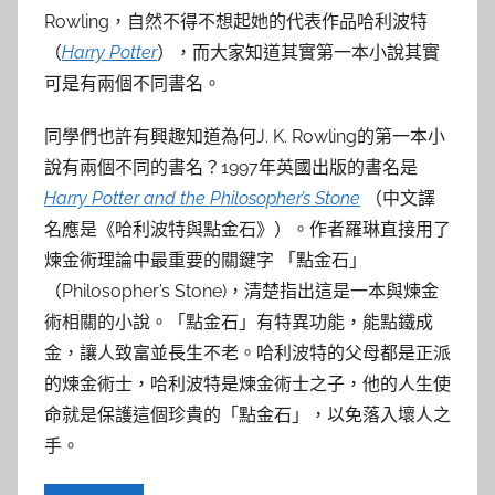
參
Rowling，自然不得不想起她的代表作品哈利波特
考
（
Harry Potter
），而大家知道其實第一本小說其實
可是有兩個不同書名。
服
同學們也許有興趣知道為何J. K. Rowling的第一本小
務
說有兩個不同的書名？1997年英國出版的書名是
Harry Potter and the Philosopher’s Stone
（中文譯
部
名應是《哈利波特與點金石》）。作者羅琳直接用了
煉金術理論中最重要的關鍵字 「點金石」
落
（Philosopher’s Stone)，清楚指出這是一本與煉金
格
術相關的小說。「點金石」有特異功能，能點鐵成
金，讓人致富並長生不老。哈利波特的父母都是正派
的煉金術士，哈利波特是煉金術士之子，他的人生使
命就是保護這個珍貴的「點金石」，以免落入壞人之
手。