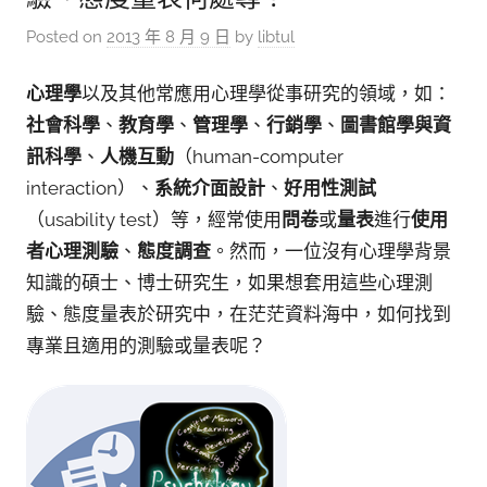
Posted on
2013 年 8 月 9 日
by
libtul
心理學
以及其他常應用心理學從事研究的領域，如：
社會科學
、
教育學
、
管理學
、
行銷學
、
圖書館學與資
訊科學
、
人機互動
（human-computer
interaction）、
系統介面設計
、
好用性測試
（usability test）等，經常使用
問卷
或
量表
進行
使用
者心理測驗
、
態度調查
。然而，一位沒有心理學背景
知識的碩士、博士研究生，如果想套用這些心理測
驗、態度量表於研究中，在茫茫資料海中，如何找到
專業且適用的測驗或量表呢？