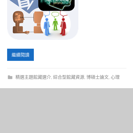
繼續閱讀
精選主題館藏選介
,
綜合型館藏資源
,
博碩士論文
,
心理