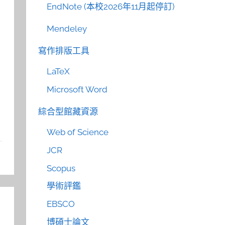
EndNote (本校2026年11月起停訂)
Mendeley
寫作排版工具
LaTeX
Microsoft Word
綜合型館藏資源
Web of Science
JCR
Scopus
學術評鑑
EBSCO
博碩士論文