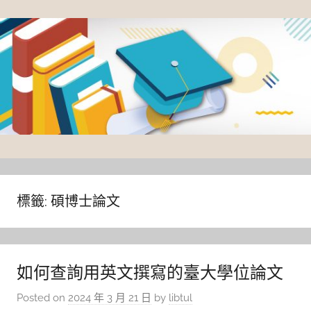
Skip
to
content
臺
灣
大
標籤:
碩博士論文
學
圖
書
如何查詢用英文撰寫的臺大學位論文
館
Posted on
2024 年 3 月 21 日
by
libtul