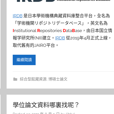
IRDB
是日本學術機構典藏資料庫整合平台，全名為
「学術機関リポジトリデータベース」，英文名為
I
nstitutional
R
epositories
D
ata
B
ase，由日本国立情
報学研究所(NII)建立。
IRDB
從2019年4月正式上線，
取代舊有的JAIRO平台。
繼續閱讀
綜合型館藏資源
,
博碩士論文
學位論文資料哪裏找呢？