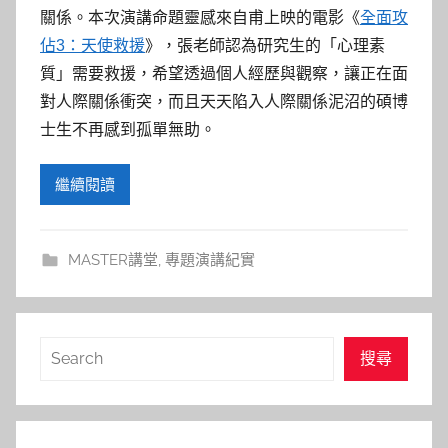
參
關係。本次演講命題靈感來自甫上映的電影《
全面攻
考
佔3：天使救援
》，張老師認為研究生的「心理素
質」需要救援，希望透過個人經歷與觀察，讓正在面
服
對人際關係衝突，而且天天陷入人際關係泥沼的碩博
士生不再感到孤單無助。
務
繼續閱讀
部
落
MASTER講堂
,
專題演講紀實
格
搜
搜尋
尋