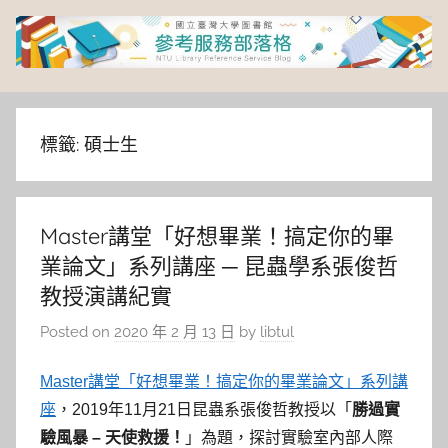
Skip
to
content
臺
灣
標籤:
碩士生
大
Master講堂「好想畢業！搞定你的畢
學
業論文」系列講座 ─ 昆蟲學系張俊哲
圖
教授演講紀實
Posted on
2020 年 2 月 13 日
by
libtul
書
Master講堂「好想畢業！搞定你的畢業論文」系列講
館
座
，2019年11月21日昆蟲系張俊哲教授以「
勝過實
驗風暴 – 天使救援！
」為題，探討實驗室內部人際