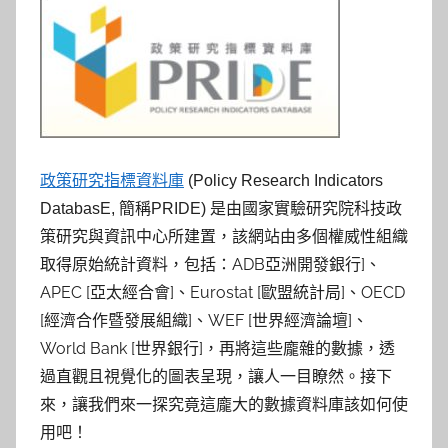
參
考
服
務
政策研究指標資料庫
(Policy Research Indicators
部
是由國家實驗研究院科技政
DatabasE, 簡稱PRIDE)
策研究與資訊中心所建置，該網站由多個權威性組織
落
取得原始統計資料，包括：ADB亞洲開發銀行]、
格
APEC [亞太經合會]、Eurostat [歐盟統計局]、OECD
[經濟合作暨發展組織]、WEF [世界經濟論壇]、
World Bank [世界銀行]，再將這些龐雜的數據，透
過直觀且視覺化的圖表呈現，讓人一目瞭然。接下
來，讓我們來一探究竟這龐大的數據資料庫該如何使
用吧！