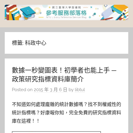
Skip
to
content
臺
灣
標籤:
科政中心
大
數據一秒變圖表！初學者也能上手 ─
學
政策研究指標資料庫簡介
圖
Posted on
2015 年 3 月 6 日
by
libtul
書
不知道如何處理龐雜的統計數據嗎？找不到權威性的
統計指標嗎？好康報你知，完全免費的研究指標資料
館
庫在這裡！！