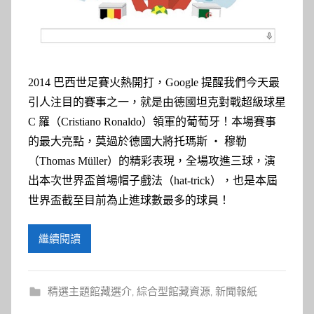
參
考
服
2014 巴西世足賽火熱開打，Google 提醒我們今天最
務
引人注目的賽事之一，就是由德國坦克對戰超級球星
C 羅（Cristiano Ronaldo）領軍的葡萄牙！本場賽事
部
的最大亮點，莫過於德國大將托瑪斯 ‧ 穆勒
（Thomas Müller）的精彩表現，全場攻進三球，演
落
出本次世界盃首場帽子戲法（hat-trick），也是本屆
世界盃截至目前為止進球數最多的球員！
格
繼續閱讀
精選主題館藏選介
,
綜合型館藏資源
,
新聞報紙