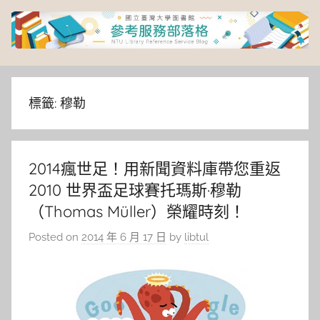
Skip
to
content
臺
灣
標籤:
穆勒
大
2014瘋世足！用新聞資料庫帶您重返
學
2010 世界盃足球賽托瑪斯·穆勒
圖
（Thomas Müller）榮耀時刻！
Posted on
2014 年 6 月 17 日
by
libtul
書
館