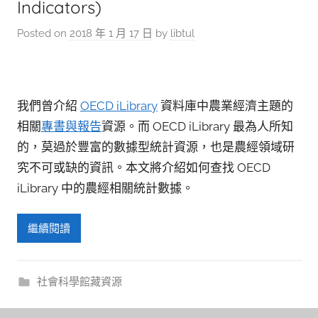
參
Indicators)
考
Posted on
2018 年 1 月 17 日
by
libtul
服
務
部
我們曾介紹
OECD iLibrary
資料庫中農業經濟主題的
落
相關
專書與報告
資源。而 OECD iLibrary 最為人所知
格
的，莫過於豐富的數據型統計資源，也是農經領域研
究不可或缺的資訊。本文將介紹如何查找 OECD
iLibrary 中的農經相關統計數據。
繼續閱讀
社會科學館藏資源