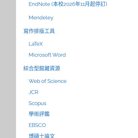
EndNote (本校2026年11月起停訂)
Mendeley
寫作排版工具
LaTeX
Microsoft Word
綜合型館藏資源
Web of Science
JCR
Scopus
學術評鑑
EBSCO
博碩士論文