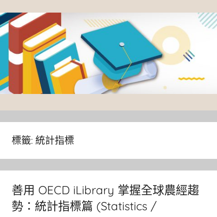
Skip
to
content
臺
灣
大
標籤:
統計指標
學
圖
書
善用 OECD iLibrary 掌握全球農經趨
館
勢：統計指標篇 (Statistics /