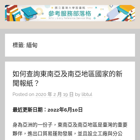
Skip
to
content
臺
灣
標籤:
緬甸
大
如何查詢東南亞及南亞地區國家的新
學
聞報紙？
圖
Posted on
2020 年 2 月 19 日
by
libtul
書
最近更新日期：2022年6月10日
館
身為亞洲的一份子，東南亞及南亞地區是臺灣的重要
夥伴，進出口貿易蓬勃發展，並且設立工廠與分公