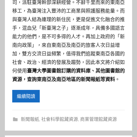
參
司，派駐臺灣幹部深耕經營。不辭千里而來的東南亞
移工，為臺灣注入豐沛的工商業與照護服務能量。而
考
與臺灣人結為連理的新住民，更是促進文化融合的推
服
手，混血兒「新臺灣之子」逐漸成年，具備多國語言
能力的他們，是不可多得的人才。再加上政府的「新
務
南向政策」，來自東南亞及南亞的旅客人次日益增
加，雙方交流日益頻繁，值得我們追蹤東南亞各國的
部
社會、政治、經濟的發展及趨勢，因此本文將介紹如
何使用
臺灣大學圖書館訂購的資料庫、其他圖書館的
落
資源，查詢東南亞及南亞地區的新聞報紙等資料
。
格
繼續閱讀
新聞報紙
,
社會科學館藏資源
,
商業管理館藏資源