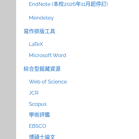
EndNote (本校2026年11月起停訂)
Mendeley
寫作排版工具
LaTeX
Microsoft Word
綜合型館藏資源
Web of Science
JCR
Scopus
學術評鑑
EBSCO
博碩士論文