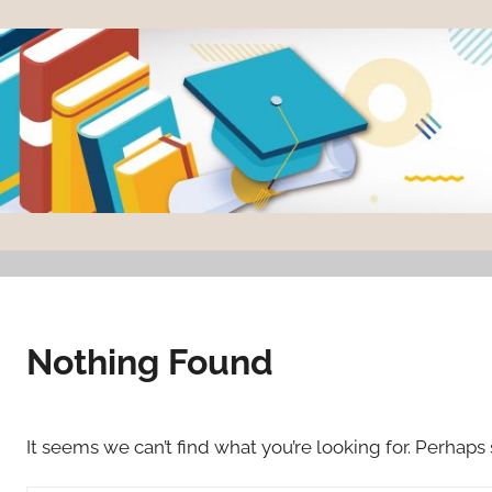
Skip
to
content
臺
灣
大
學
Nothing Found
圖
書
It seems we can’t find what you’re looking for. Perhaps
館