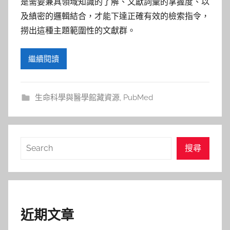
是需要兼具領域知識的了解、文獻詞彙的掌握度、以
及縝密的邏輯結合，才能下達正確有效的檢索指令，
撈出這種主題範圍性的文獻群。
繼續閱讀
生命科學與醫學館藏資源
,
PubMed
搜
搜尋
尋
近期文章