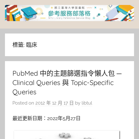
Skip
to
content
臺
灣
標籤:
臨床
大
PubMed 中的主題篩選指令懶人包 ─
學
Clinical Queries 與 Topic-Specific
圖
Queries
Posted on
2012 年 12 月 17 日
by
libtul
書
最近更新日期：2022年5月27日
館