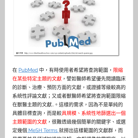
參
考
服
務
部
在
PubMed
中，有時使用者希望將查詢範圍，
限縮
落
在某些特定主題的文獻
，譬如醫師希望優先閱讀臨床
的診斷、治療、預防方面的文獻，或證據等級較高的
格
系統性評論文獻；又或者獸醫師希望將查詢範圍限縮
在獸醫主題的文獻…。這樣的需求，因為不是單純的
具體目標查詢，而是較
具規模、系統性地篩選出一個
主題範圍的文獻
，很難透過幾個簡單的關鍵字、或選
定幾個
MeSH Terms
就撈出這樣範圍的文獻群，而