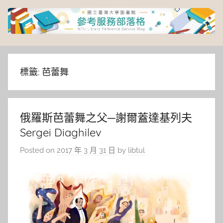
Skip
to
content
臺
灣
標籤:
芭蕾舞
大
俄羅斯芭蕾舞之父─謝爾蓋達基列夫
學
Sergei Diaghilev
圖
Posted on
2017 年 3 月 31 日
by
libtul
書
館