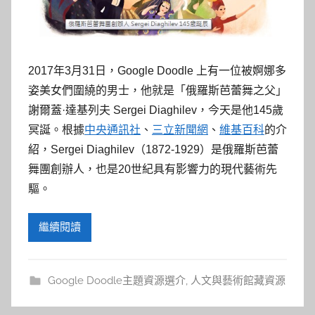
參
考
服
2017年3月31日，Google Doodle 上有一位被婀娜多
姿美女們圍繞的男士，他就是「俄羅斯芭蕾舞之父」
務
謝爾蓋·達基列夫 Sergei Diaghilev，今天是他145歲
冥誕。根據
中央通訊社
、
三立新聞網
、
維基百科
的介
部
紹，Sergei Diaghilev（1872-1929）是俄羅斯芭蕾
落
舞團創辦人，也是20世紀具有影響力的現代藝術先
驅。
格
繼續閱讀
Google Doodle主題資源選介
,
人文與藝術館藏資源