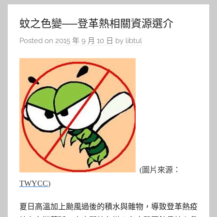
蚊之色變──登革熱相關資源選介
Posted on
2015 年 9 月 10 日
by
libtul
(圖片來源：
TWYCC
)
夏日高溫加上颱風過後的積水與雜物，導致登革熱疫