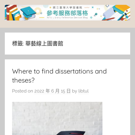
Skip
to
content
臺
灣
標籤:
華藝線上圖書館
大
Where to find dissertations and
學
theses?
圖
Posted on
2022 年 6 月 15 日
by
libtul
書
館