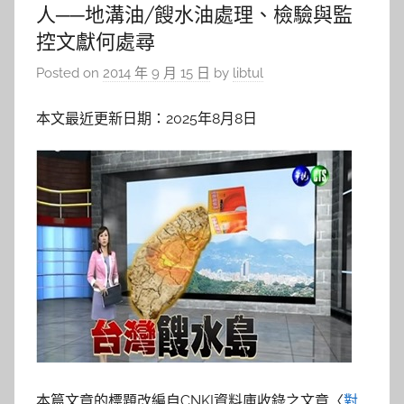
人──地溝油/餿水油處理、檢驗與監
控文獻何處尋
Posted on
2014 年 9 月 15 日
by
libtul
本文最近更新日期：2025年8月8日
本篇文章的標題改編自CNKI資料庫收錄之文章〈
對