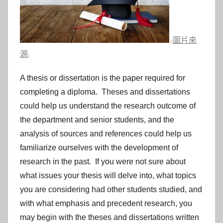
參
考
圖片來
(
服
源
)
務
A thesis or dissertation is the paper required for
completing a diploma. Theses and dissertations
部
could help us understand the research outcome of
落
the department and senior students, and the
analysis of sources and references could help us
格
familiarize ourselves with the development of
research in the past. If you were not sure about
what issues your thesis will delve into, what topics
you are considering had other students studied, and
with what emphasis and precedent research, you
may begin with the theses and dissertations written