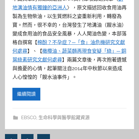
地溝油情有獨鐘的亞洲人
〉，原文描述回收食用油再
製為生物柴油，以生質燃料之姿重新利用，轉廢為
寶。然而，很不幸的，台灣發生了地溝油（餿水油）
變成食用油的食品安全風暴，人人聞油色變，本部落
格自撰寫【
棉酚？不孕症？─「食」油危機研究文獻
何處尋
】、【
橄欖油、蔬菜麵再現食安疑「綠」─ 銅
葉綠素研究文獻何處尋
】兩篇文章後，再次抱著遺憾
與擔憂的心情，起筆關注自2014年中秋節以來造成
人心惶惶的「餿水油事件」。
繼續閱讀
EBSCO
,
生命科學與醫學館藏資源