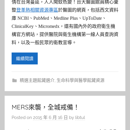
情在台灣蔓延，人人聞蚊色變！台大醫圖館員精心彙
整
登革熱相關資源專區
於醫圖的網頁，包括西文資料
庫 NCBI、PubMed、Medline Plus、UpToDate、
ClinicalKey、Micromedx，還有國內外的政府衛生機
構官方網站，提供醫院與衛生機構第一線人員查詢資
料，以及一般民眾的衛教宣導。
繼續閱讀
精選主題館藏選介
,
生命科學與醫學館藏資源
MERS來襲，全城戒備！
Posted on
2015 年 6 月 16 日
by
libtul