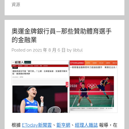
資源
奧運金牌銀行員—那些贊助體育選手
的金融業
Posted on
2021 年 8 月 6 日
by
libtul
根據
EToday新聞雲
、
鉅亨網
、
經理人雜誌
報導，在