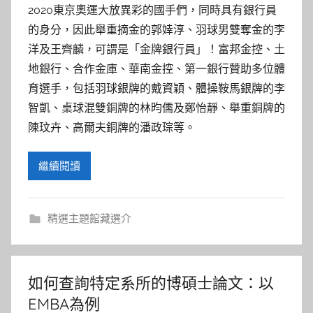
2020東京奧運大放異彩的國手們，同時具有銀行員
的身分，因此舉重摘金的郭婞淳、羽球男雙奪金的李
洋及王齊麟，可謂是「金牌銀行員」！富邦金控、土
地銀行、合作金庫、華南金控、第一銀行贊助多位體
育選手，包括羽球銀牌的戴資穎、體操鞍馬銀牌的李
智凱、桌球混雙銅牌的林昀儒及鄭怡靜、舉重銅牌的
陳玟卉、高爾夫銅牌的潘政琮等。
繼續閱讀
精選主題館藏選介
如何查詢特定系所的博碩士論文：以
EMBA為例