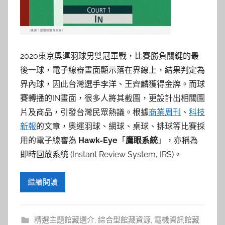
2020東京奧運羽球男雙冠軍戰，比賽勝負關鍵的最
後一球，電子線審畫面顯示落在界線上，結果判定為
界內球，因此台灣選手李洋、王齊麟獲得金牌。而球
賽轉播的IN畫面，很多人將其截圖，更設計出相關圖
片及商品，引發台灣民眾熱議。根據
商業周刊
、
科技
新報
的文章，奧運羽球、網球、桌球、排球等比賽採
用的電子線審為
Hawk-Eye
「
鷹眼系統
」，亦稱為
即時回放系統 (Instant Review System, IRS)。
繼續閱讀
精選主題館藏選介
,
綜合型館藏資源
,
電機資訊館藏