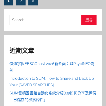
文
Next
1
2
»
Posts
章
導
搜
搜尋
覽
尋
近期文章
快速掌握EBSCOhost 2026新介面：以PsycINFO為
例
Introduction to SLIM: How to Share and Back Up
Your [SAVED SEARCHES]
SLIM雲端圖書館自動化系統介紹(35)如何分享及備份
「已儲存的檢索條件」